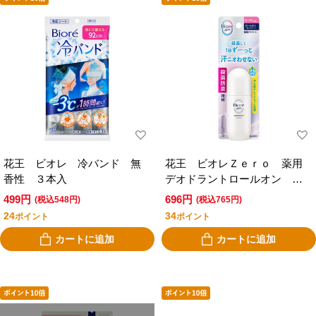
花王 ビオレ 冷バンド 無
花王 ビオレＺｅｒｏ 薬用
香性 ３本入
デオドラントロールオン せ
っけんの香り
499円
696円
(税込548円)
(税込765円)
24
34
ポイント
ポイント
カートに追加
カートに追加