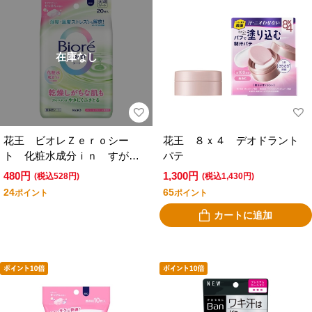
在庫なし
花王 ビオレＺｅｒｏシー
花王 ８ｘ４ デオドラント
ト 化粧水成分ｉｎ すがす
パテ
がしいせっけんの香り
480円
1,300円
(税込528円)
(税込1,430円)
24
65
ポイント
ポイント
カートに追加