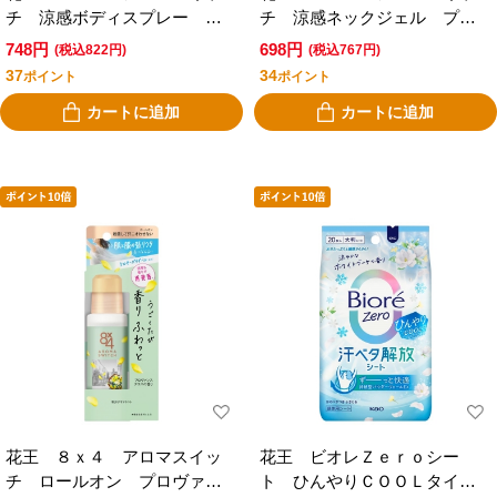
チ 涼感ボディスプレー プ
チ 涼感ネックジェル プロ
ロヴァンステラスの香り
ヴァンステラスの香り
748円
698円
(税込822円)
(税込767円)
37
34
ポイント
ポイント
カートに追加
カートに追加
花王 ８ｘ４ アロマスイッ
花王 ビオレＺｅｒｏシー
チ ロールオン プロヴァン
ト ひんやりＣＯＯＬタイ