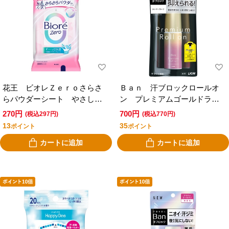
花王 ビオレＺｅｒｏさらさ
Ｂａｎ 汗ブロックロールオ
らパウダーシート やさしい
ン プレミアムゴールドラベ
せっけんの香り １０枚
ル 無香性 ４０ｍｌ
270円
700円
(税込297円)
(税込770円)
13
35
ポイント
ポイント
カートに追加
カートに追加