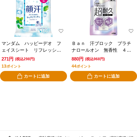
マンダム ハッピーデオ フ
Ｂａｎ 汗ブロック プラチ
ェイスシート リフレッシュ
ナロールオン 無香性 ４０
ミント ２０枚
ｍｌ
271円
880円
(税込298円)
(税込968円)
13
44
ポイント
ポイント
カートに追加
カートに追加