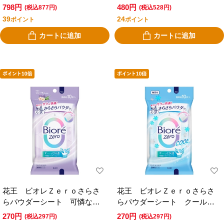
ステラスの香り
プ 涼やかなホワイトブーケ
798円
480円
(税込877円)
(税込528円)
の香り ２０枚
39
24
ポイント
ポイント
カートに追加
カートに追加
花王 ビオレＺｅｒｏさらさ
花王 ビオレＺｅｒｏさらさ
らパウダーシート 可憐なフ
らパウダーシート クール無
ローラルの香り １０枚
香性 １０枚
270円
270円
(税込297円)
(税込297円)