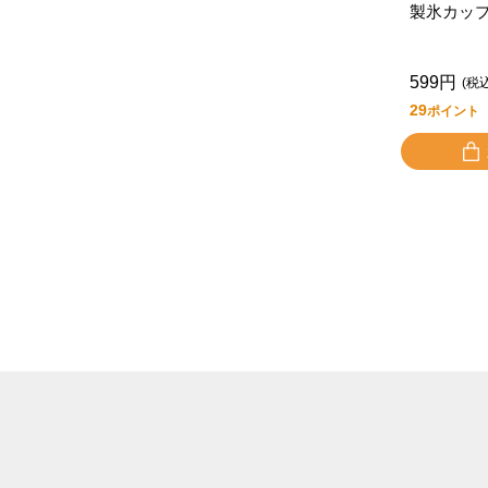
製氷カッ
599円
(税
29
ポイント