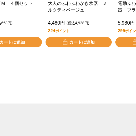
プＭ ４個セット
大人のふわふわかき氷器 ミ
電動ふわ
ルクティベージュ
器 ブラ
4,480円
5,980円
込658円)
(税込4,928円)
224
299
ポイント
ポイン
カートに追加
カートに追加