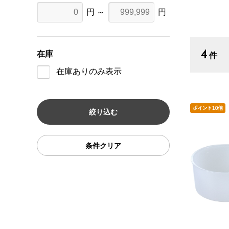
円 ～
円
4
在庫
件
在庫ありのみ表示
条件クリア