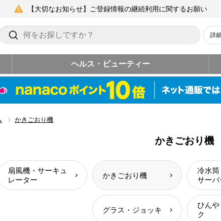
【大切なお知らせ】ご登録情報の継続利用に関するお願い
詳
ヘルス・ビューティー
ム
かきごおり機
かきごおり機
扇風機・サーキュ
冷水筒
かきごおり機
レーター
サーバ
ひんや
グラス・ジョッキ
ク