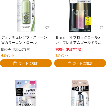
デオナチュレソフトストーン
Ｂａｎ 汗ブロックロールオ
Ｗカラーコントロール
ン プレミアムゴールドラベ
ル 無香性 ４０ｍｌ
700円
980円
(税込770円)
(税込1,078円)
4
3
ポイント
ポイント
カートに追加
カートに追加