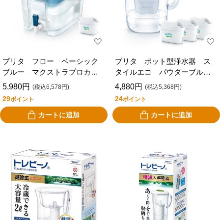
ブリタ フロー ベーシック
ブリタ ポット型浄水器 ス
ブルー マクストラプロカー
タイルエコ パウダーブル
トリッジ １個付き
ー マクストラプロカートリ
5,980円
4,880円
(税込6,578円)
(税込5,368円)
ッジ３個付き
29
24
ポイント
ポイント
カートに追加
カートに追加