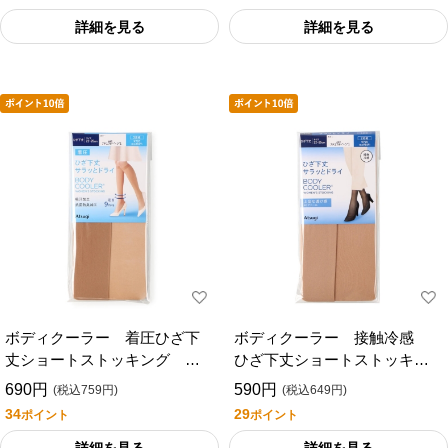
詳細を見る
詳細を見る
ボディクーラー 着圧ひざ下
ボディクーラー 接触冷感
丈ショートストッキング ３
ひざ下丈ショートストッキン
足組
グ ４０デニール ２足組
690円
590円
(税込759円)
(税込649円)
34
29
ポイント
ポイント