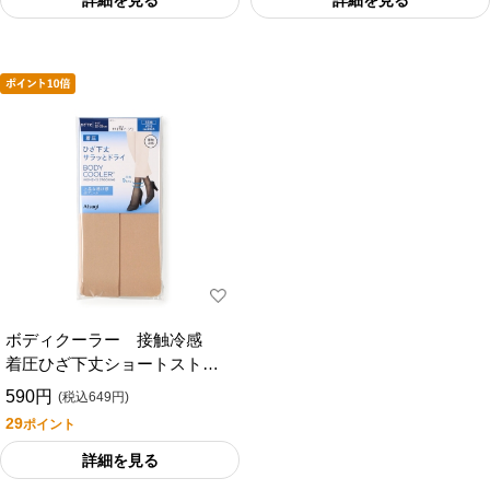
詳細を見る
詳細を見る
ボディクーラー 接触冷感
着圧ひざ下丈ショートストッ
キング ４０デニール ２足
590円
(税込649円)
組
29
ポイント
詳細を見る