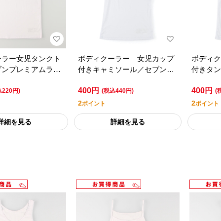
ーラー女児タンクト
ボディクーラー 女児カップ
ボディク
ブンプレミアムライ
付きキャミソール／セブンプ
付きタン
ル
レミアムライフスタイル
レミアム
400円
400円
込220円)
(税込440円)
(
2
2
ポイント
ポイント
詳細を見る
詳細を見る