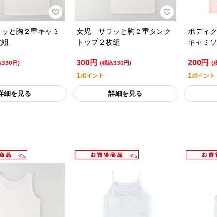
ラッと胸２重キャミ
女児 サラッと胸２重タンク
ボディク
枚組
トップ２枚組
キャミソ
アムライ
300円
200円
込330円)
(税込330円)
(
1
1
ポイント
ポイント
詳細を見る
詳細を見る