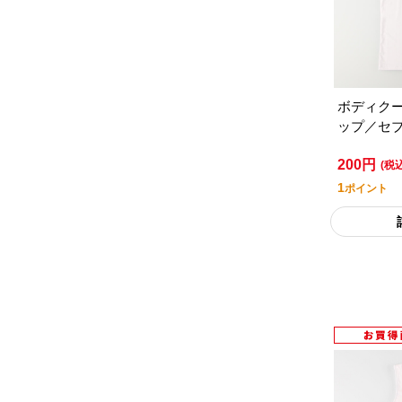
ボディク
ップ／セ
フスタイ
200円
(税
1
ポイント