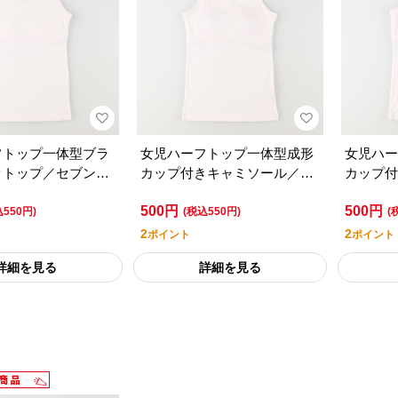
フトップ一体型ブラ
女児ハーフトップ一体型成形
女児ハー
クトップ／セブンプ
カップ付きキャミソール／セ
カップ付
ライフスタイル
ブンプレミアムライフスタイ
ブンプレ
500円
500円
ル
ル
込550円)
(税込550円)
(
2
2
ポイント
ポイント
詳細を見る
詳細を見る