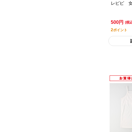
レピピ 
500円
(税
2
ポイント