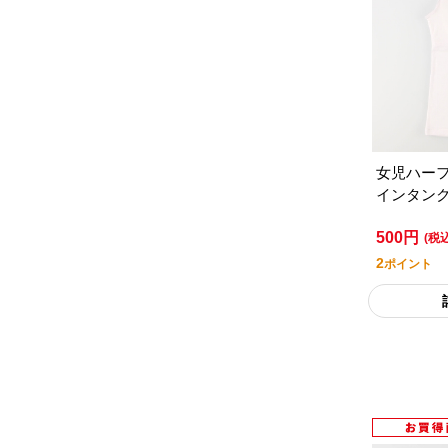
女児ハー
インタン
レミアム
500円
(税
2
ポイント