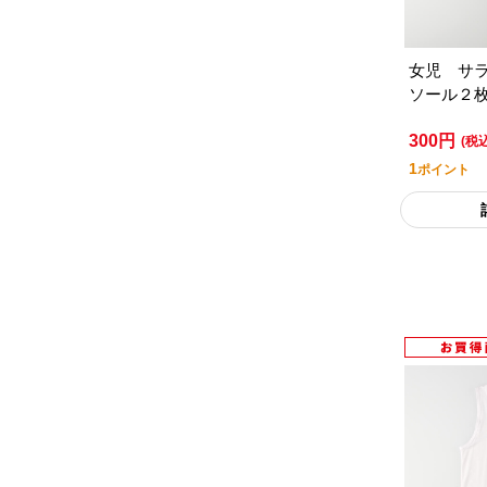
女児 サ
ソール２
300円
(税
1
ポイント