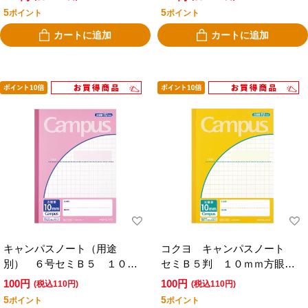
5
5
ポイント
ポイント
カートに追加
カートに追加
キャンパスノート（用途
コクヨ キャンパスノート
別） ６号セミＢ５ １０ｍ
セミＢ５判 １０ｍｍ方眼
ｍ方眼罫 ３０枚 ピンク
罫 ライトイエロー
100円
100円
(税込110円)
(税込110円)
5
5
ポイント
ポイント