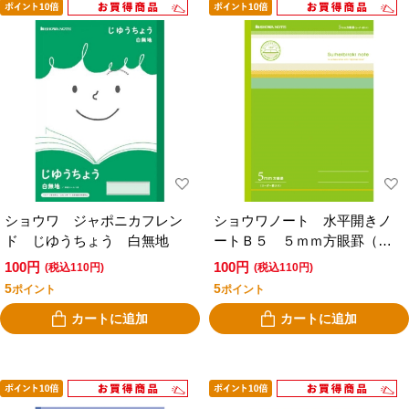
ショウワ ジャポニカフレン
ショウワノート 水平開きノ
ド じゆうちょう 白無地
ートＢ５ ５ｍｍ方眼罫（リ
ーダー罫入り） 緑
100円
100円
(税込110円)
(税込110円)
5
5
ポイント
ポイント
カートに追加
カートに追加