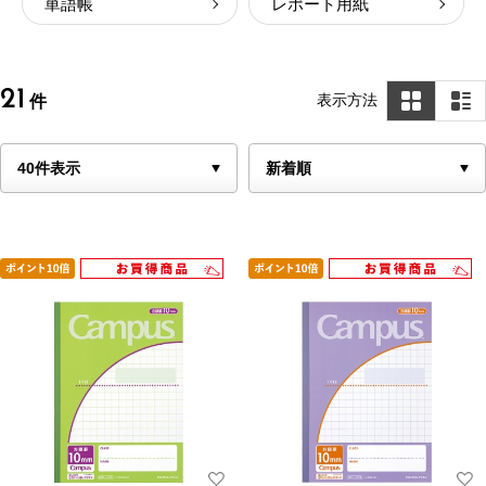
単語帳
レポート用紙
21
表示方法
件