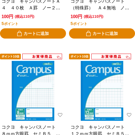
コクヨ キャンパスノートＡ
コクヨ キャンパスノート
４ ４０枚 Ａ罫 ノー２０
（特殊罫） Ａ４無地 ノ－
１Ａ
２０１Ｗ
100円
100円
(税込110円)
(税込110円)
5
5
ポイント
ポイント
カートに追加
カートに追加
コクヨ キャンパスノート
コクヨ キャンパスノート
８ｍｍ方眼罫 セミＢ５
１２ｍｍ方眼罫 セミＢ５