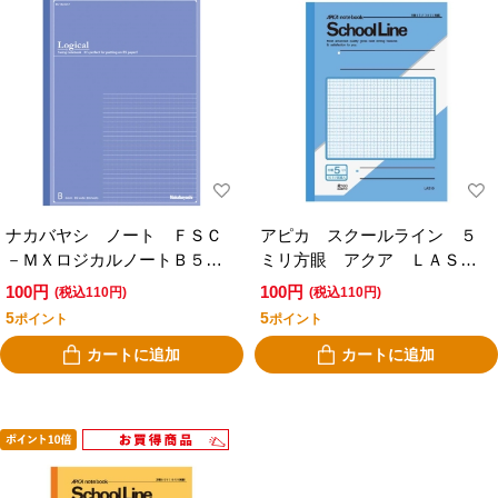
ナカバヤシ ノート ＦＳＣ
アピカ スクールライン ５
－ＭＸロジカルノートＢ５ワ
ミリ方眼 アクア ＬＡＳ１
イド Ａ罫 ３０枚 ブルー
０
100円
100円
(税込110円)
(税込110円)
5
5
ポイント
ポイント
カートに追加
カートに追加