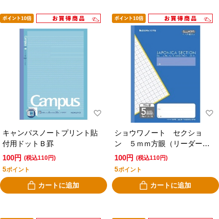
キャンパスノートプリント貼
ショウワノート セクショ
付用ドットＢ罫
ン ５ｍｍ方眼（リーダー罫
入り）（紺）
100円
100円
(税込110円)
(税込110円)
5
5
ポイント
ポイント
カートに追加
カートに追加