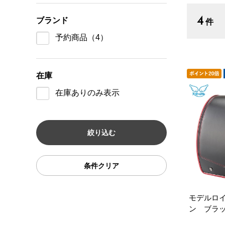
4
ブランド
件
予約商品
（4）
在庫
在庫ありのみ表示
条件クリア
モデルロ
ン ブラ
セル