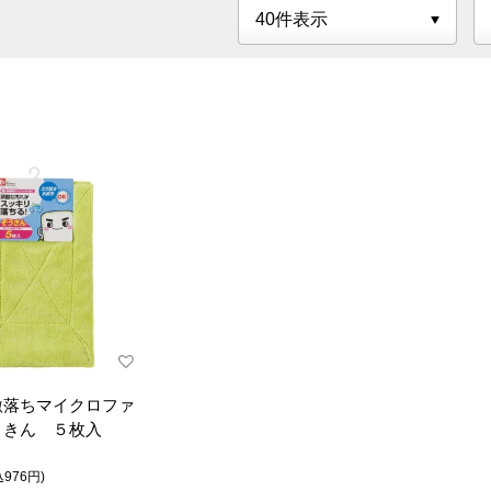
激落ちマイクロファ
うきん ５枚入
込976円)