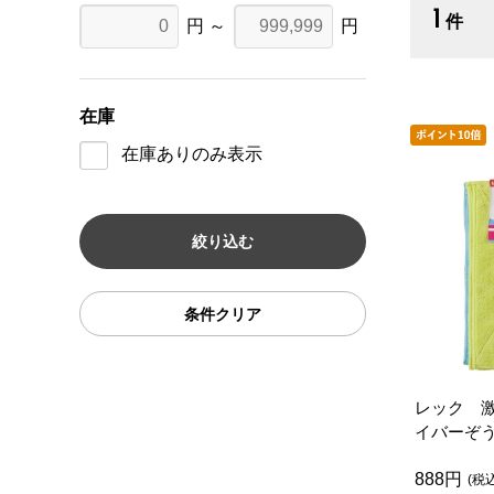
1
件
円 ～
円
在庫
在庫ありのみ表示
条件クリア
レック 
イバーぞ
888円
(税