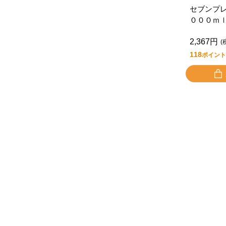
セブンプ
０００ｍ
入り
2,367円
(
118
ポイント