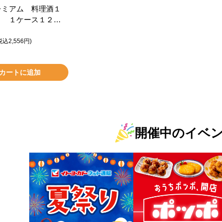
レミアム 料理酒１
ｌ １ケース１２個
税込2,556円)
カートに追加
開催中のイベ