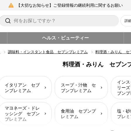
【大切なお知らせ】ご登録情報の継続利用に関するお願い
詳
ヘルス・ビューティー
ム
調味料・インスタント食品 セブンプレミアム
料理酒・みりん セ
料理酒・みりん セブン
インス
イタリアン セブ
スープ・汁物 セ
リーズ
ンプレミアム
ブンプレミアム
ブンプ
マヨネーズ・ドレ
食用油 セブンプ
塩・砂
ッシング セブン
レミアム
プレミ
プレミアム