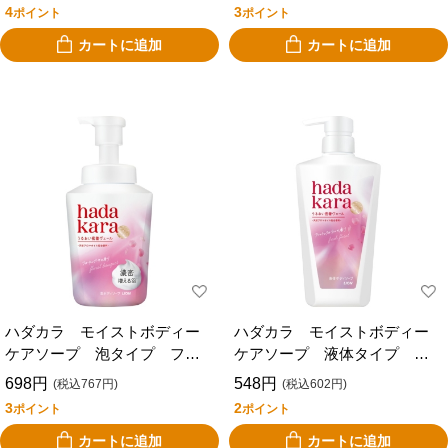
ｌ
ｌ
4
3
ポイント
ポイント
カートに追加
カートに追加
ハダカラ モイストボディー
ハダカラ モイストボディー
ケアソープ 泡タイプ フロ
ケアソープ 液体タイプ フ
ーラルブーケの香り 本体
ローラル 本体 ４８０ｍｌ
698円
548円
(税込767円)
(税込602円)
５４０ｍｌ
3
2
ポイント
ポイント
カートに追加
カートに追加