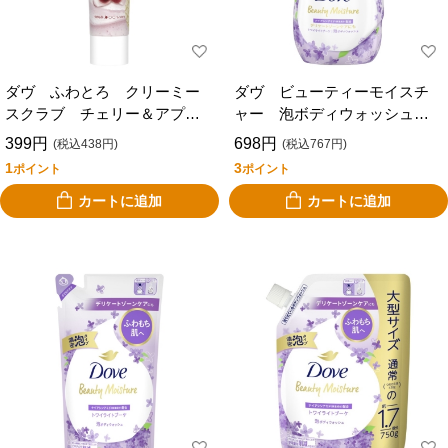
ダヴ ふわとろ クリーミー
ダヴ ビューティーモイスチ
スクラブ チェリー＆アプリ
ャー 泡ボディウォッシュ
コットミルク ５０ｇ
トワイライトブーケ ポン
399円
698円
(税込438円)
(税込767円)
プ ５４０ｇ
1
3
ポイント
ポイント
カートに追加
カートに追加