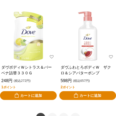
ダヴボディＷシトラス＆バー
ダヴふわとろボディＷ ザク
ベナ詰替３３０Ｇ
ロ＆シアバターポンプ
248円
598円
(税込272円)
(税込657円)
1
2
ポイント
ポイント
カートに追加
カートに追加