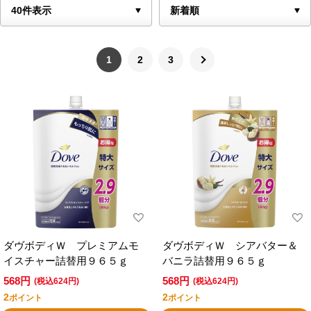
1
2
3
ダヴボディＷ プレミアムモ
ダヴボディＷ シアバター＆
イスチャー詰替用９６５ｇ
バニラ詰替用９６５ｇ
568円
568円
(税込624円)
(税込624円)
2
2
ポイント
ポイント