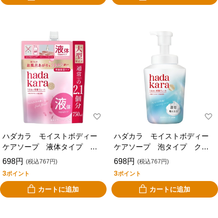
ハダカラ モイストボディー
ハダカラ モイストボディー
ケアソープ 液体タイプ フ
ケアソープ 泡タイプ クリ
ローラル 詰替 大 ７５０
ーミーソープ 本体 ５４０
698円
698円
(税込767円)
(税込767円)
ｍｌ
ｍｌ
3
3
ポイント
ポイント
カートに追加
カートに追加