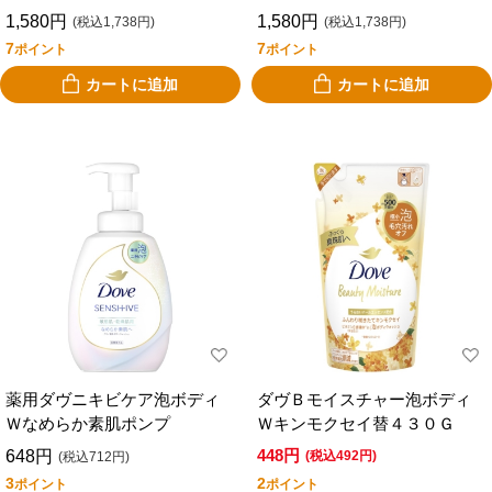
1,580円
1,580円
(税込1,738円)
(税込1,738円)
7
7
ポイント
ポイント
カートに追加
カートに追加
薬用ダヴニキビケア泡ボディ
ダヴＢモイスチャー泡ボディ
Ｗなめらか素肌ポンプ
Ｗキンモクセイ替４３０Ｇ
448円
648円
(税込492円)
(税込712円)
3
2
ポイント
ポイント