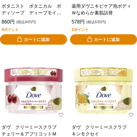
ボタニスト ボタニカル ボ
薬用ダヴニキビケア泡ボディ
ディソープ ディープモイス
Ｗなめらか素肌詰替
ト 詰替
860円
578円
(税込945円)
(税込635円)
4
2
ポイント
ポイント
カートに追加
カートに追加
ダヴ クリーミースクラブ
ダヴ クリーミースクラブ
チェリー＆アプリコットＭ
キンモクセイ