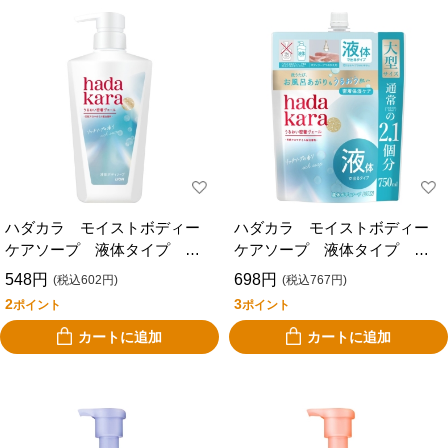
ハダカラ モイストボディー
ハダカラ モイストボディー
ケアソープ 液体タイプ リ
ケアソープ 液体タイプ リ
ッチソープの香り 本体 ４
ッチソープの香り 詰替
548円
698円
(税込602円)
(税込767円)
８０ｍｌ
大 ７５０ｍｌ
2
3
ポイント
ポイント
カートに追加
カートに追加