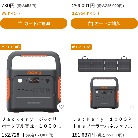
ジェットプリンター対応 Ａ
ｌｕｓ ＪＥ－２０００Ｃ
780円
259,091円
(税込858円)
(税込285,000円)
Ｒ８０ＦＰ１０Ｊ１
39
12,954
ポイント
ポイント
カートに追加
カートに追加
Ｊａｃｋｅｒｙ ジャクリ
Ｊａｃｋｅｒｙ １０００Ｐ
ポータブル電源 １０００ｐ
ｌｕｓソーラーパネルセッ
ｌｕｓ ＪＥ－１０００Ｃ
ト ＪＳＧ－１０１０Ｅ
152,728円
181,637円
(税込168,000円)
(税込199,800円)