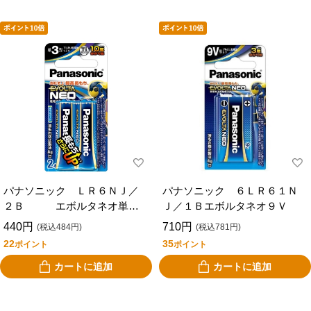
パナソニック ＬＲ６ＮＪ／
パナソニック ６ＬＲ６１Ｎ
２Ｂ エボルタネオ単３×
Ｊ／１Ｂエボルタネオ９Ｖ
２Ｐ
440円
710円
(税込484円)
(税込781円)
22
35
ポイント
ポイント
カートに追加
カートに追加