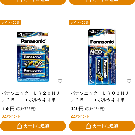
パナソニック ＬＲ２０ＮＪ
パナソニック ＬＲ０３ＮＪ
／２Ｂ エボルタネオ単１×
／２Ｂ エボルタネオ単４×
２Ｐ
２Ｐ
658円
440円
(税込723円)
(税込484円)
32
22
ポイント
ポイント
カートに追加
カートに追加