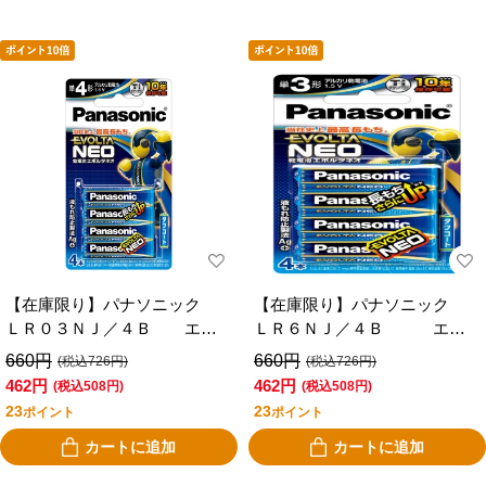
【在庫限り】パナソニック
【在庫限り】パナソニック
ＬＲ０３ＮＪ／４Ｂ エボ
ＬＲ６ＮＪ／４Ｂ エボ
ルタネオ単４×４Ｐ
ルタネオ単３×４Ｐ
660円
660円
(税込726円)
(税込726円)
462円
462円
(税込508円)
(税込508円)
23
23
ポイント
ポイント
カートに追加
カートに追加