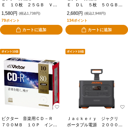
Ｅ １０枚 ２５ＧＢ ＶＢ
Ｅ ＤＬ ５枚 ５０ＧＢ
Ｅ１３０ＮＰ１０Ｊ１
ＶＢＥ２６０ＮＰ５Ｊ１
1,580円
2,680円
(税込1,738円)
(税込2,948円)
79
134
ポイント
ポイント
カートに追加
カートに追加
ビクター 音楽用ＣＤ－Ｒ
Ｊａｃｋｅｒｙ ジャクリ
７００ＭＢ １０Ｐ インク
ポータブル電源 ２０００ｐ