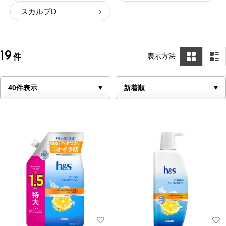
スカルプD
19
表示方法
件