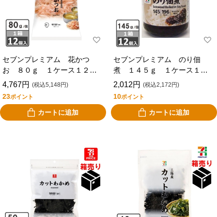
セブンプレミアム 花かつ
セブンプレミアム のり佃
お ８０ｇ １ケース１２個
煮 １４５ｇ １ケース１２
入
個入
4,767円
2,012円
(税込5,148円)
(税込2,172円)
23
10
ポイント
ポイント
カートに追加
カートに追加