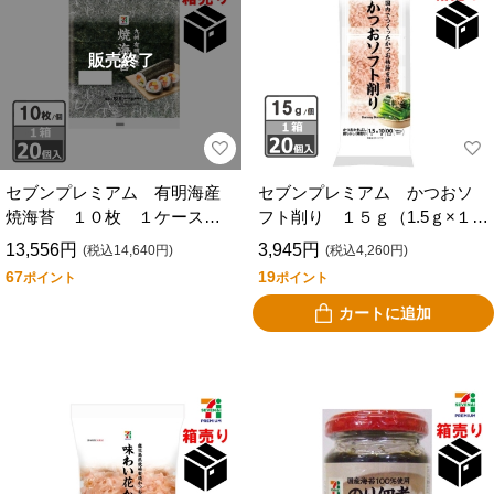
販売終了
セブンプレミアム 有明海産
セブンプレミアム かつおソ
焼海苔 １０枚 １ケース２
フト削り １５ｇ（1.5ｇ×１０
０個入
袋） １ケース２０個入
13,556円
3,945円
(税込14,640円)
(税込4,260円)
67
19
ポイント
ポイント
カートに追加