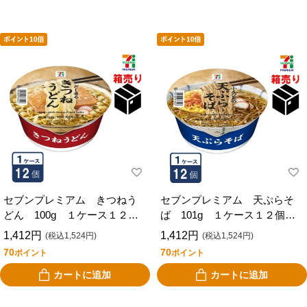
セブンプレミアム きつねう
セブンプレミアム 天ぷらそ
どん 100g １ケース１２個
ば 101g １ケース１２個入
入り
り
1,412円
1,412円
(税込1,524円)
(税込1,524円)
70
70
ポイント
ポイント
カートに追加
カートに追加