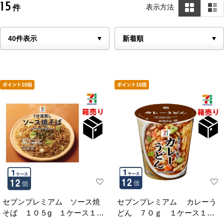
15
表示方法
件
セブンプレミアム ソース焼
セブンプレミアム カレーう
そば １０５g １ケース１２
どん ７０ｇ １ケース１２
食入
個入り