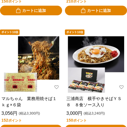
150
210
ポイント
ポイント
カートに追加
カートに追加
マルちゃん 業務用焼そば１
三浦商店 横手やきそばＹＳ
ｋｇ×６袋
８ ８食ソース入り
3,056円
3,000円
(税込3,300円)
(税込3,240円)
152
150
ポイント
ポイント