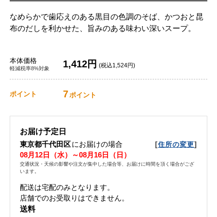
なめらかで歯応えのある黒目の色調のそば、かつおと昆
布のだしを利かせた、旨みのある味わい深いスープ。
本体価格
1,412円
(税込1,524円)
軽減税率8%対象
7
ポイント
ポイント
お届け予定日
東京都千代田区
にお届けの場合
[
]
住所の変更
08月12日（水）～08月16日（日）
交通状況・天候の影響や注文が集中した場合等、お届けに時間を頂く場合がござ
います。
配送は宅配のみとなります。
店舗でのお受取りはできません。
送料