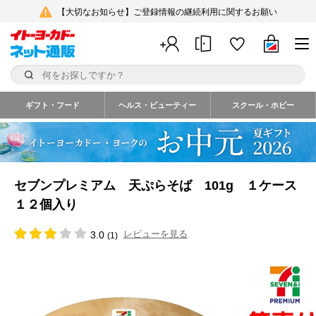
【大切なお知らせ】ご登録情報の継続利用に関するお願い
ギフト・フード
ヘルス・ビューティー
スクール・ホビー
セブンプレミアム 天ぷらそば 101g １ケース
１２個入り
レビューを見る
3.0
(1)