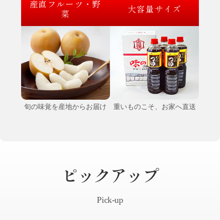
産直フルーツ・野
大容量サイズ
菜
旬の味覚を産地からお届け
重いものこそ、お家へ直送
ピックアップ
Pick-up