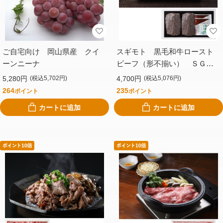
ご自宅向け 岡山県産 クイ
スギモト 黒毛和牛ロースト
ーンニーナ
ビーフ（形不揃い） ＳＧＩ
Ｙー２５０Ｆ
5,280円
4,700円
(税込5,702円)
(税込5,076円)
264
235
ポイント
ポイント
カートに追加
カートに追加