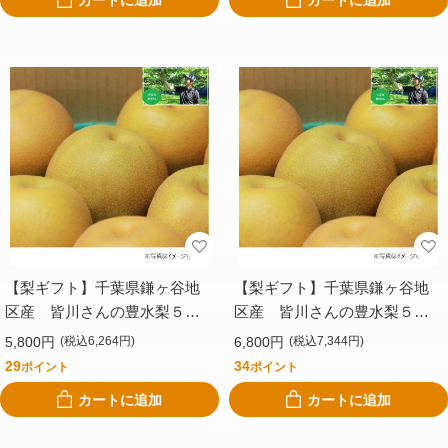
【梨ギフト】千葉県鎌ヶ谷地
【梨ギフト】千葉県鎌ヶ谷地
区産 皆川さんの豊水梨５ｋ
区産 皆川さんの豊水梨５ｋ
ｇ １６個入 ＭＨ５－１６
ｇ １２個入 ＭＨ５－１２
5,800円
6,800円
(税込6,264円)
(税込7,344円)
29
34
ポイント
ポイント
カートに追加
カートに追加