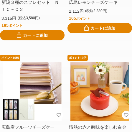
新潟３種のスフレセット Ｎ
広島レモンチーズケーキ
ＴＣ－０２
2,112円
(税込2,280円)
3,315円
105
(税込3,580円)
ポイント
165
ポイント
カートに追加
カートに追加
広島産フルーツチーズケー
情熱の赤と酸味を楽しむ白金