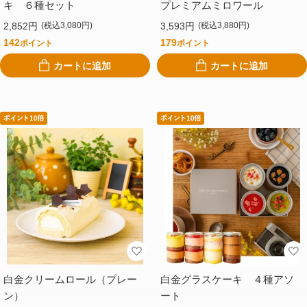
キ ６種セット
プレミアムミロワール
2,852円
3,593円
(税込3,080円)
(税込3,880円)
142
179
ポイント
ポイント
カートに追加
カートに追加
白金クリームロール（プレー
白金グラスケーキ ４種アソ
ン）
ート