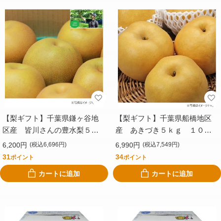
【梨ギフト】千葉県鎌ヶ谷地
【梨ギフト】千葉県船橋地区
区産 皆川さんの豊水梨５ｋ
産 あきづき５ｋｇ １０～
ｇ １４個入 ＭＨ５－１４
１４個入 ＦＡ５－１０－１
6,200円
6,990円
(税込6,696円)
(税込7,549円)
４
31
34
ポイント
ポイント
カートに追加
カートに追加