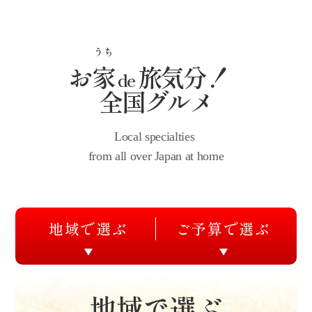
うち
お
家
旅気分！
de
全国グルメ
Local specialties
from all over Japan at home
地域
で
選
ぶ
ご予算
で
選ぶ
地域
で
選
ぶ