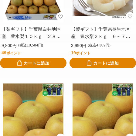
【梨ギフト】千葉県白井地区
【梨ギフト】千葉県長生地区
産 豊水梨１０ｋｇ ２８個
産 豊水梨２ｋｇ ６～７個
入 ＣＳＨ１０－２８
入 ＣＨＯＫ２Ｋ－６－７
9,800円
3,990円
(税込10,584円)
(税込4,309円)
49
19
ポイント
ポイント
カートに追加
カートに追加