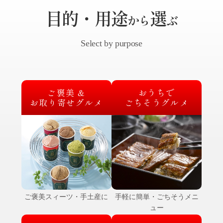
目的・用途
選
から
ぶ
Select by purpose
ご褒美
&
おうちで
お取り寄せグルメ
ごちそうグルメ
ご褒美スィーツ・手土産に
手軽に簡単・ごちそうメニ
ュー