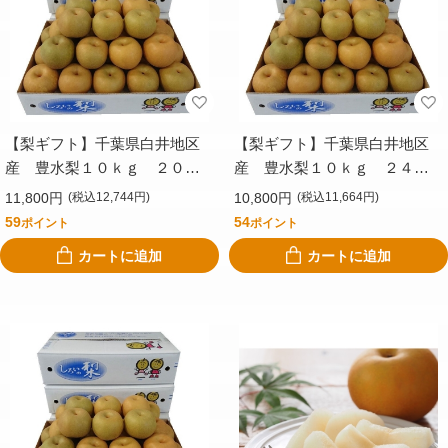
【梨ギフト】千葉県白井地区
【梨ギフト】千葉県白井地区
産 豊水梨１０ｋｇ ２０個
産 豊水梨１０ｋｇ ２４個
入 ＣＳＨ１０－２０
入 ＣＳＨ１０－２４
11,800円
10,800円
(税込12,744円)
(税込11,664円)
59
54
ポイント
ポイント
カートに追加
カートに追加