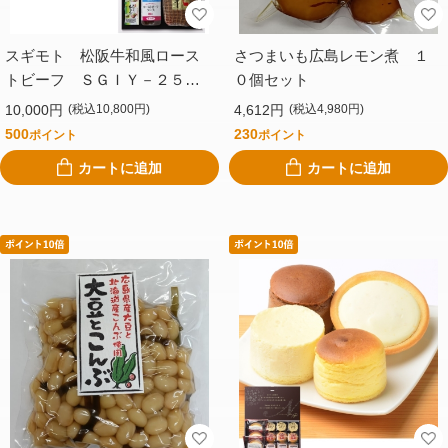
スギモト 松阪牛和風ロース
さつまいも広島レモン煮 １
トビーフ ＳＧＩＹ－２５１
０個セット
Ｆ
10,000円
4,612円
(税込10,800円)
(税込4,980円)
500
230
ポイント
ポイント
カートに追加
カートに追加