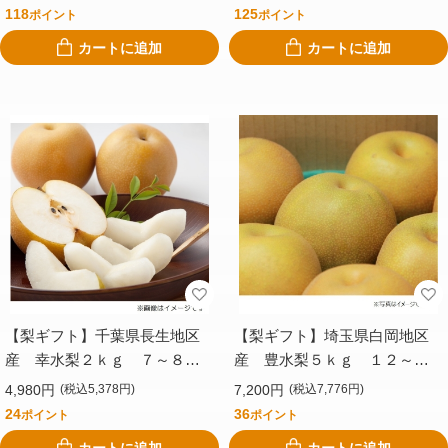
118
125
ポイント
ポイント
カートに追加
カートに追加
【梨ギフト】千葉県長生地区
【梨ギフト】埼玉県白岡地区
産 幸水梨２ｋｇ ７～８個
産 豊水梨５ｋｇ １２～１
入 ＣＨＯＫ２Ｋ－７－８
４個入 ＳＨ５－１２－１４
4,980円
7,200円
(税込5,378円)
(税込7,776円)
24
36
ポイント
ポイント
カートに追加
カートに追加