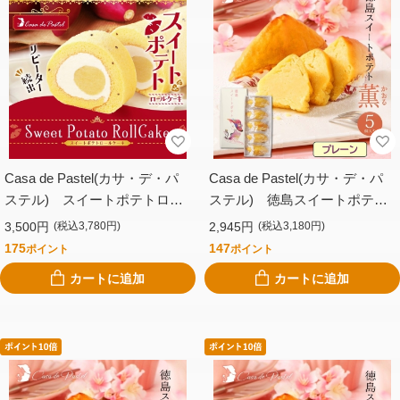
Casa de Pastel(カサ・デ・パ
Casa de Pastel(カサ・デ・パ
ステル) スイートポテトロー
ステル) 徳島スイートポテト
ルケーキ
（５個入り・プレーン）
3,500円
2,945円
(税込3,780円)
(税込3,180円)
175
147
ポイント
ポイント
カートに追加
カートに追加