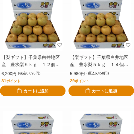
【梨ギフト】千葉県白井地区
【梨ギフト】千葉県白井地区
産 豊水梨５ｋｇ １２個
産 豊水梨５ｋｇ １４個
入 ＣＳＨ５－１２
入 ＣＳＨ５－１４
6,200円
5,980円
(税込6,696円)
(税込6,458円)
31
29
ポイント
ポイント
カートに追加
カートに追加