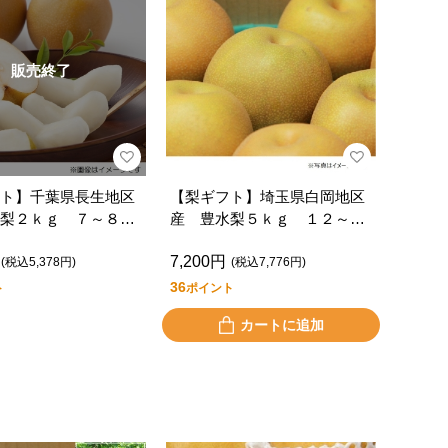
販売終了
ト】千葉県長生地区
【梨ギフト】埼玉県白岡地区
梨２ｋｇ ７～８個
産 豊水梨５ｋｇ １２～１
ＯＫ２Ｋ－７－８
４個入 ＳＨ５－１２－１４
7,200円
(税込5,378円)
(税込7,776円)
36
ト
ポイント
カートに追加