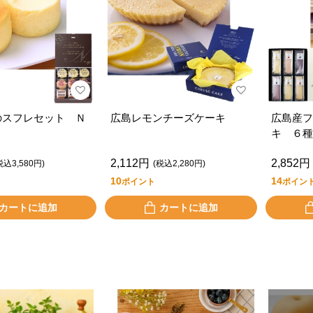
のスフレセット Ｎ
広島レモンチーズケーキ
広島産フ
２
キ ６種
2,112円
2,852円
税込3,580円)
(税込2,280円)
10
14
ポイント
ポイン
カートに追加
カートに追加