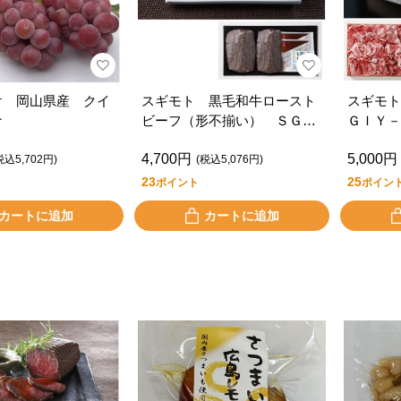
け 岡山県産 クイ
スギモト 黒毛和牛ロースト
スギモト
ナ
ビーフ（形不揃い） ＳＧＩ
ＧＩＹ－
Ｙー２５０Ｆ
4,700円
5,000円
税込5,702円)
(税込5,076円)
23
25
ポイント
ポイン
カートに追加
カートに追加