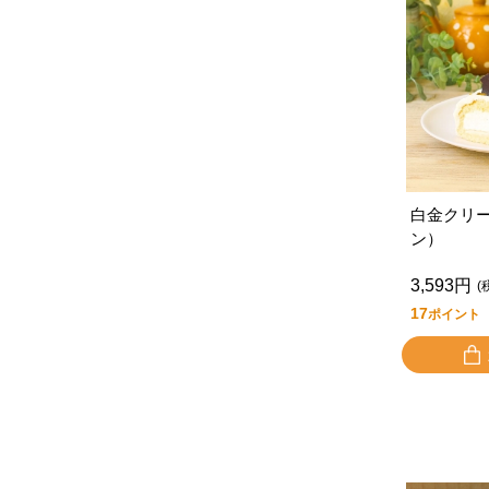
白金クリ
ン）
3,593円
(
17
ポイント