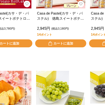
 Pastel(カサ・デ・パ
Casa de Pastel(カサ・デ・パ
Casa d
スイートポテトロー
ステル) 徳島スイートポテト
ステル)
（５個入り・プレーン）
（５個入
2,945円
2,945円
税込3,780円)
(税込3,180円)
14
14
ポイント
ポイン
カートに追加
カートに追加