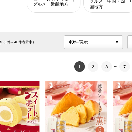
グルメ 中国・四
グルメ 近畿地方
国地方
件
（1件～40件表示中）
1
2
3
7