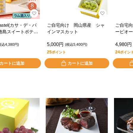
 Pastel(カサ・デ・パ
ご自宅向け 岡山県産 シャ
ご自宅向
徳島スイートポテト
インマスカット
ーピオー
り・ラム酒）
5,000円
4,980円
税込4,380円)
(税込5,400円)
25
24
ポイント
ポイン
カートに追加
カートに追加