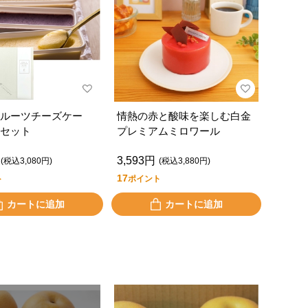
ルーツチーズケー
情熱の赤と酸味を楽しむ白金
セット
プレミアムミロワール
3,593円
(税込3,080円)
(税込3,880円)
17
ト
ポイント
カートに追加
カートに追加