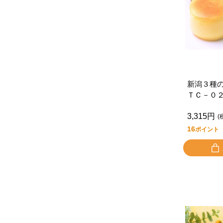
新潟３種
ＴＣ－０
3,315円
(
16
ポイント