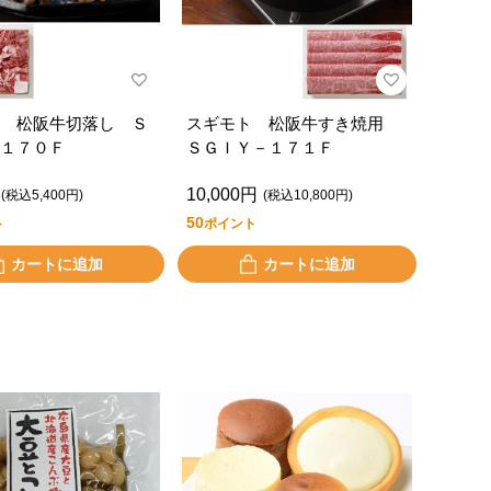
 松阪牛切落し Ｓ
スギモト 松阪牛すき焼用
１７０Ｆ
ＳＧＩＹ－１７１Ｆ
10,000円
(税込5,400円)
(税込10,800円)
50
ト
ポイント
カートに追加
カートに追加