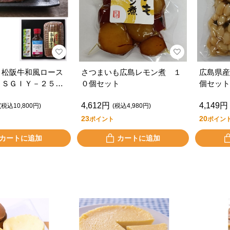
 松阪牛和風ロース
さつまいも広島レモン煮 １
広島県産
 ＳＧＩＹ－２５１
０個セット
個セット
4,612円
4,149円
(税込10,800円)
(税込4,980円)
23
20
ポイント
ポイン
カートに追加
カートに追加