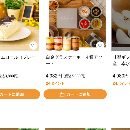
ームロール（プレー
白金グラスケーキ ４種アソ
【梨ギフ
ート
産 幸水
入 ＣＨ
4,982円
4,980円
税込3,880円)
(税込5,380円)
24
24
ポイント
ポイン
カートに追加
カートに追加