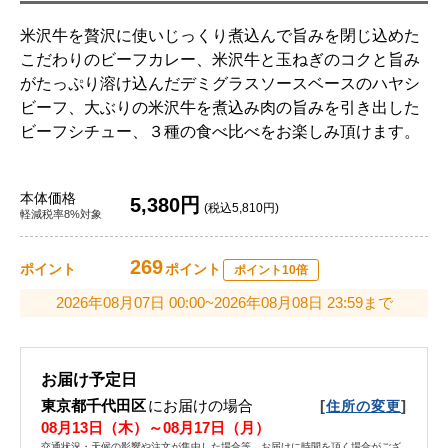
米沢牛を贅沢に使いじっくり煮込んで旨みを閉じ込めた
こだわりのビーフカレー、米沢牛と玉ねぎのコクと旨み
がたっぷり溶け込んだデミグラスソースベースのハヤシ
ビーフ、大ぶりの米沢牛を煮込み肉の旨みを引き出した
ビーフシチュー、３種の食べ比べをお楽しみ頂けます。
本体価格
5,380円
(税込5,810円)
軽減税率8%対象
269
ポイント
ポイント
ポイント10倍
2026年08月07日 00:00~2026年08月08日 23:59まで
お届け予定日
東京都千代田区
にお届けの場合
[
]
住所の変更
08月13日（木）～08月17日（月）
交通状況・天候の影響や注文が集中した場合等、お届けに時間を頂く場合がござ