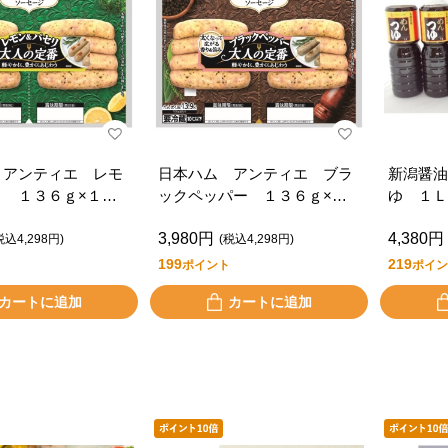
 アンティエ レモ
日本ハム アンティエ ブラ
新潟醤油
リ １３６ｇ×１０
ックペッパー １３６ｇ×１
ゆ １Ｌ
０個
3,980円
4,380円
税込4,298円)
(税込4,298円)
199
219
ポイント
ポイン
カートに追加
カートに追加