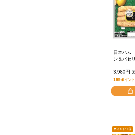
日本ハム
ン＆パセ
個
3,980円
(
199
ポイント