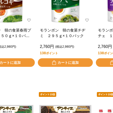
ン 韓の食菜春雨プ
モランボン 韓の食菜チヂ
モランボ
１５０ｇ×１０パッ
ミ ２９５ｇ×１０パック
チェ １
2,760円
2,760円
税込2,980円)
(税込2,980円)
138
138
ポイント
ポイン
カートに追加
カートに追加