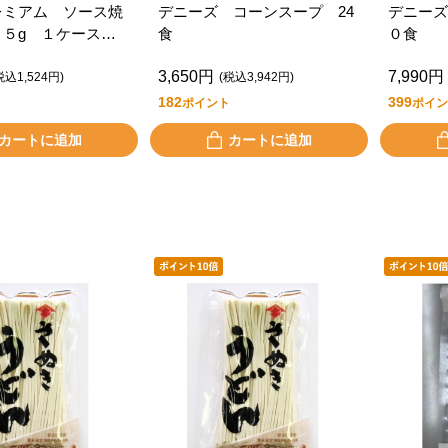
レミアム ソース焼
デニーズ コーンスープ 24
デニーズ
０５g １ケース１
食
０食
3,650円
7,990円
税込1,524円)
(税込3,942円)
182
399
ポイント
ポイン
カートに追加
カートに追加