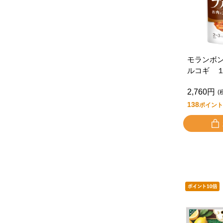
モランボ
ルコギ 
ク
2,760円
(
138
ポイント