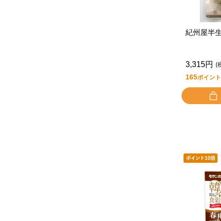
紀州屋半
3,315円
(
165
ポイント