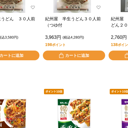
生うどん ３０人前
紀州屋 半生うどん３０人前
紀州屋 
（つゆ付
どん２０
3,963円
2,760円
税込3,580円)
(税込4,280円)
198
138
ポイント
ポイン
カートに追加
カートに追加