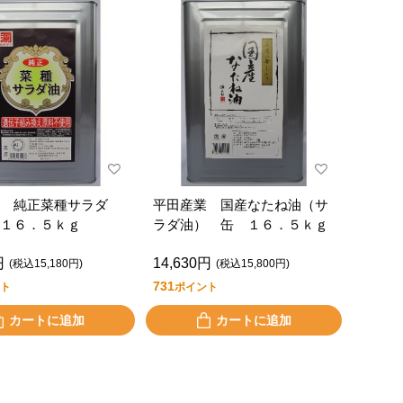
 純正菜種サラダ
平田産業 国産なたね油（サ
１６．５ｋｇ
ラダ油） 缶 １６．５ｋｇ
円
14,630円
(税込15,180円)
(税込15,800円)
731
ト
ポイント
カートに追加
カートに追加