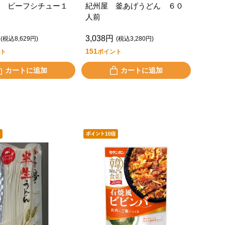
 ビーフシチュー１
紀州屋 釜あげうどん ６０
人前
3,038円
(税込8,629円)
(税込3,280円)
151
ト
ポイント
カートに追加
カートに追加