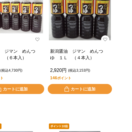
 ジマン めんつ
新潟醤油 ジマン めんつ
 （６本入）
ゆ １Ｌ （４本入）
2,920円
(税込4,730円)
(税込3,153円)
146
ト
ポイント
カートに追加
カートに追加