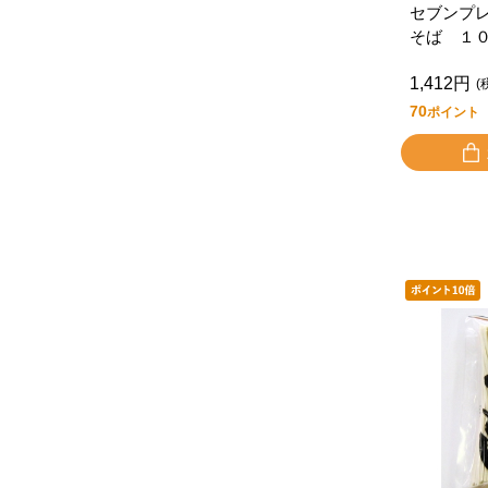
セブンプ
そば １
２食入
1,412円
(
70
ポイント