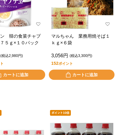
ン 韓の食菜チャプ
マルちゃん 業務用焼そば１
７５ｇ×１０パック
ｋｇ×６袋
3,056円
(税込2,980円)
(税込3,300円)
152
ト
ポイント
カートに追加
カートに追加