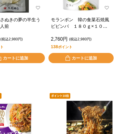
さぬきの夢の半生う
モランボン 韓の食菜石焼風
人前
ビビンバ １８０ｇ×１０パ
ック
2,760円
(税込2,980円)
(税込2,980円)
138
ト
ポイント
カートに追加
カートに追加