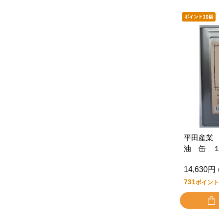
平田産業
油 缶 
14,630円
731
ポイント