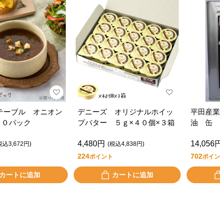
テーブル オニオン
デニーズ オリジナルホイッ
平田産業
２０パック
プバター ５ｇ×４０個×３箱
油 缶 
4,480円
14,056
税込3,672円)
(税込4,838円)
224
702
ポイント
ポイン
カートに追加
カートに追加