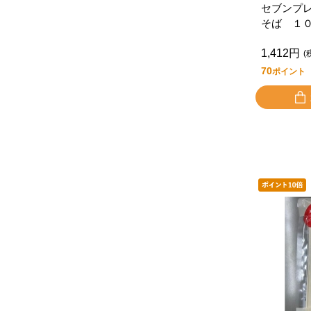
セブンプ
そば １
２食入
1,412円
(
70
ポイント