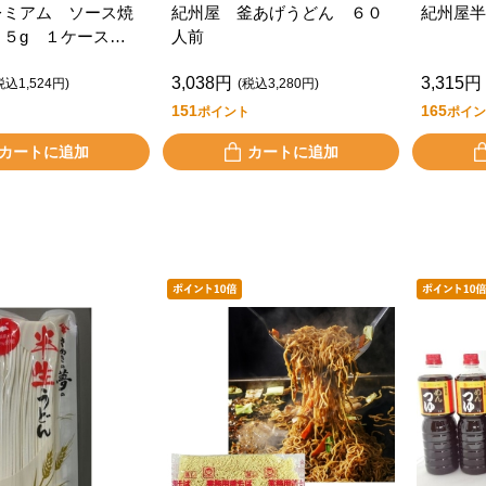
レミアム ソース焼
紀州屋 釜あげうどん ６０
紀州屋半
０５g １ケース１
人前
3,038円
3,315円
税込1,524円)
(税込3,280円)
151
165
ポイント
ポイン
カートに追加
カートに追加