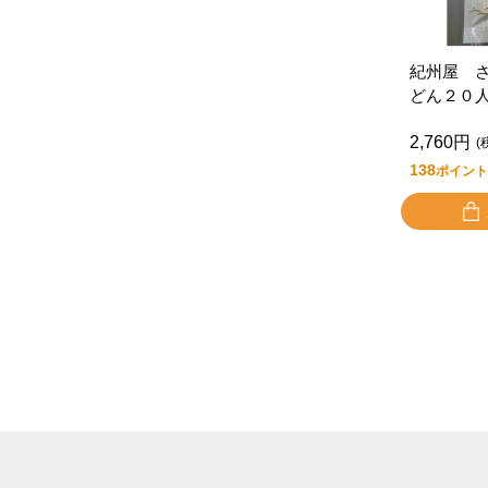
紀州屋 
どん２０
2,760円
(
138
ポイント