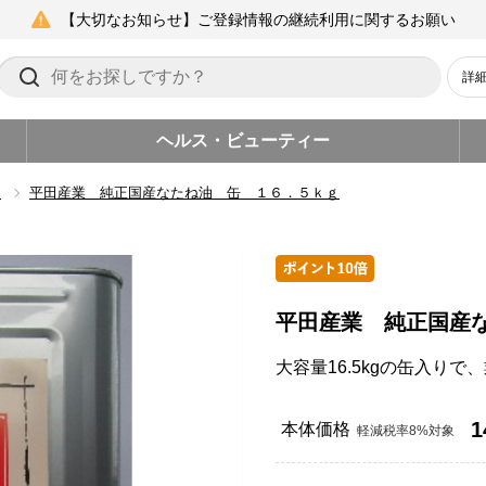
【大切なお知らせ】ご登録情報の継続利用に関するお願い
詳
ヘルス・ビューティー
油
平田産業 純正国産なたね油 缶 １６．５ｋｇ
平田産業 純正国産
大容量16.5kgの缶入り
1
本体価格
軽減税率8%対象