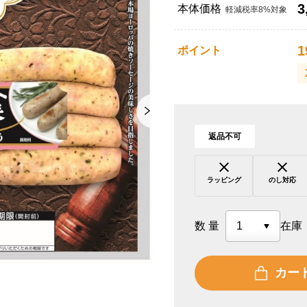
3
本体価格
軽減税率8%対象
1
ポイント
返品不可
ラッピング
のし対応
数量
在庫
カー