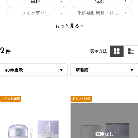
白粉
洗顔
メイク落とし
化粧補助用具／仕上げ
セットもの／スキンケア
シャンプー
もっと見る
2
表示方法
件
在庫なし