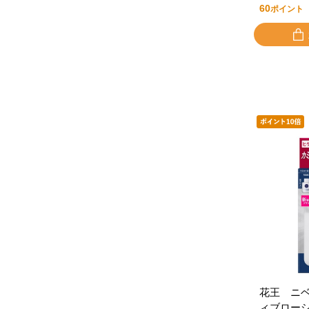
60
ポイント
花王 ニ
ィブロー