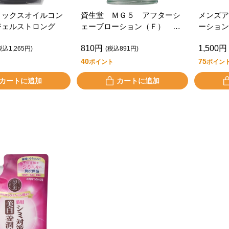
メックスオイルコン
資生堂 ＭＧ５ アフターシ
メンズア
ジェルストロング
ェーブローション（Ｆ） １
ーション
５０ｍＬ
810円
1,500円
税込1,265円)
(税込891円)
40
75
ポイント
ポイン
カートに追加
カートに追加