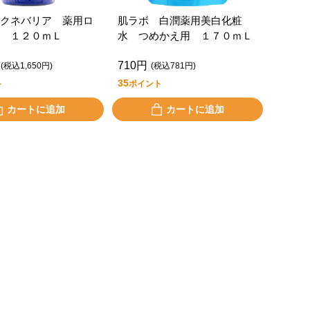
クネバリア 薬用ロ
肌ラボ 白潤薬用美白化粧
 １２０ｍＬ
水 つめかえ用 １７０ｍＬ
710円
(税込1,650円)
(税込781円)
35
ト
ポイント
カートに追加
カートに追加