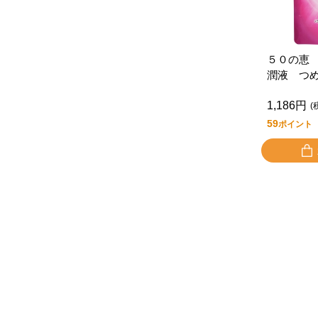
５０の恵
潤液 つ
Ｌ
1,186円
(
59
ポイント