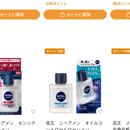
130
36
ポイント
ポイン
カートに追加
カートに追加
ベアメン センシテ
花王 ニベアメン オイルコ
花王 
ション
ントロールローション
全身化粧