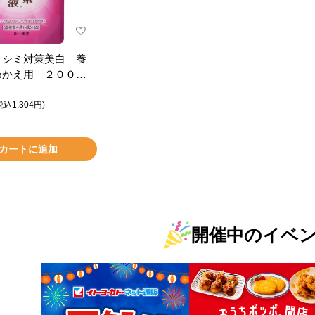
 シミ対策美白 養
めかえ用 ２００ｍ
税込1,304円)
カートに追加
開催中のイベ