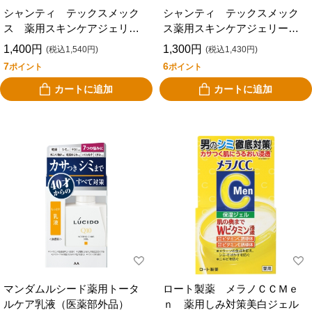
シャンティ テックスメック
シャンティ テックスメック
ス 薬用スキンケアジェリ
ス薬用スキンケアジェリーＡ
ー ＷＨ １５０ｍＬ
Ｃ １５０ｍＬ
1,400円
1,300円
(税込1,540円)
(税込1,430円)
7
6
ポイント
ポイント
カートに追加
カートに追加
マンダムルシード薬用トータ
ロート製薬 メラノＣＣＭｅ
ルケア乳液（医薬部外品）
ｎ 薬用しみ対策美白ジェル