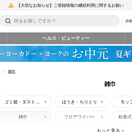
【大切なお知らせ】ご登録情報の継続利用に関するお願い
詳
ヘルス・ビューティー
品
雑巾
雑巾
ゴミ箱・ダストボックス
ほうき・ちりとり
モッ
雑巾
フロアワイパー
粘着式
もっと見る
お風呂ブラシ