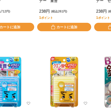
ー
ナー 重曹
ナー セ
238円
238円
込712円)
(税込261円)
(
1
1
ポイント
ポイント
カートに追加
カートに追加