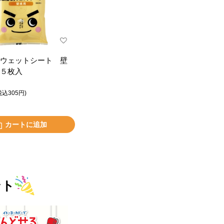
ウェットシート 壁
５枚入
税込305円)
カートに追加
ント