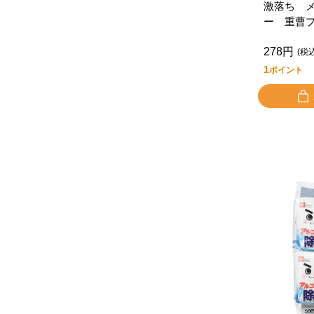
激落ち 
ー 重曹
278円
(税
1
ポイント