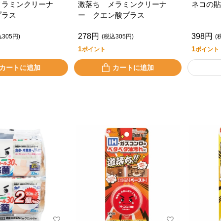
メラミンクリーナ
激落ち メラミンクリーナ
ネコの貼
プラス
ー クエン酸プラス
278円
398円
込305円)
(税込305円)
(
1
1
ポイント
ポイント
カートに追加
カートに追加