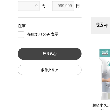
円 ～
円
23
件
在庫
在庫ありのみ表示
条件クリア
超吸水ス