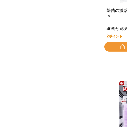
除菌の激
Ｐ
408円
(税
2
ポイント