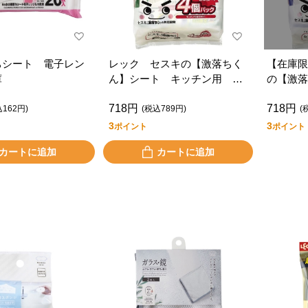
ちシート 電子レン
レック セスキの【激落ちく
【在庫限
庫
ん】シート キッチン用 ４
の【激落
個パック
ローリン
718円
718円
込162円)
(税込789円)
(
3
3
ポイント
ポイント
カートに追加
カートに追加