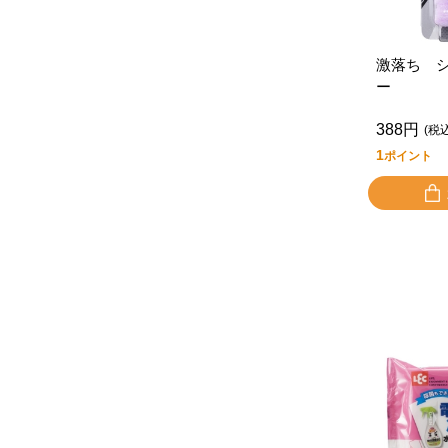
激落ち 
ー
388円
(税
1
ポイント