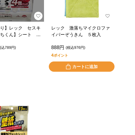
り】レック セスキ
レック 激落ちマイクロファ
ちくん】シート フ
イバーぞうきん ５枚入
グ用４Ｐ
888円
税込789円)
(税込976円)
4
ポイント
カートに追加