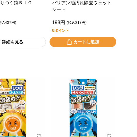
りつく鏡ＢＩＧ
バリアン油汚れ除去ウェット
シート
198円
税込437円)
(税込217円)
0
ポイント
詳細を見る
カートに追加