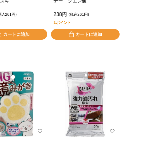
スキ
ナー クエン酸
238円
税込261円)
(税込261円)
1
ポイント
カートに追加
カートに追加