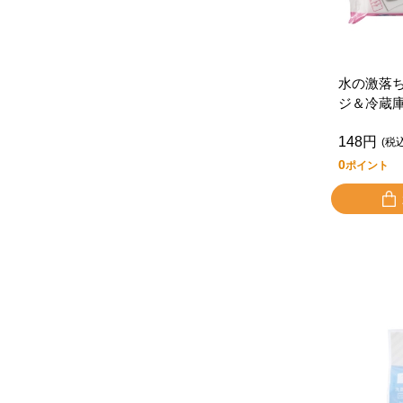
水の激落
ジ＆冷蔵
148円
(税
0
ポイント