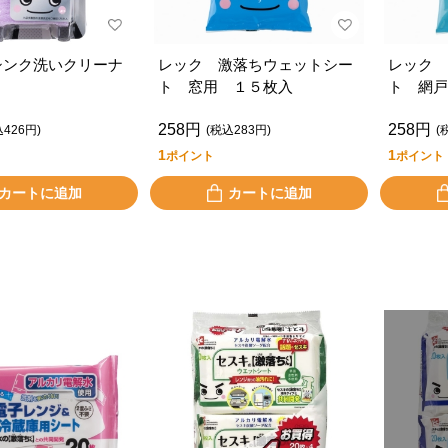
シンク洗いクリーナ
レック 激落ちウェットシー
レック 
ト 窓用 １５枚入
ト 網戸
258円
258円
込426円)
(税込283円)
(
1
1
ポイント
ポイント
カートに追加
カートに追加