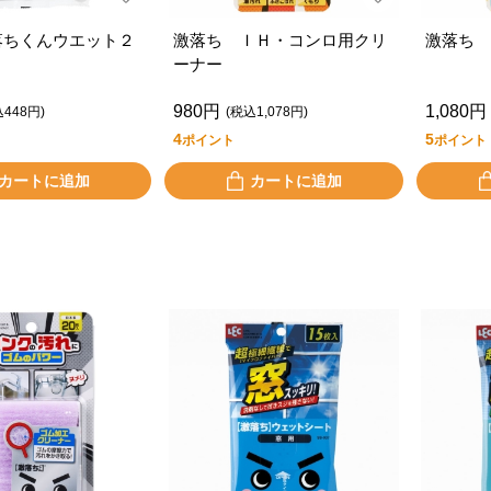
落ちくんウエット２
激落ち ＩＨ・コンロ用クリ
激落ち 
ーナー
980円
1,080円
込448円)
(税込1,078円)
4
5
ポイント
ポイント
カートに追加
カートに追加