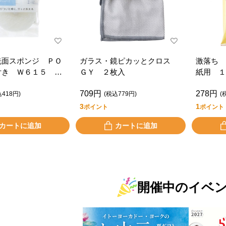
洗面スポンジ ＰＯ
ガラス・鏡ピカッとクロス
激落ち 
付き Ｗ６１５ ホ
ＧＹ ２枚入
紙用 １
709円
278円
込418円)
(税込779円)
(
3
1
ポイント
ポイント
カートに追加
カートに追加
開催中のイベ