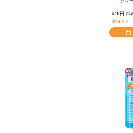
ｌ グレ
648円
(税
3
ポイント