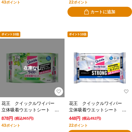
43
22
ポイント
ポイント
カートに追加
在庫なし
花王 クイックルワイパー
花王 クイックルワイパー
立体吸着ウエットシート シ
立体吸着ウエットシート ス
トラスハーブの香り ３２枚
トロング香りが残らないタイ
878円
448円
(税込965円)
(税込492円)
入
プ１２枚入
43
22
ポイント
ポイント