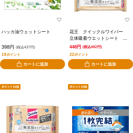
ハッカ油ウェットシート
花王 クイックルワイパー
立体吸着ウエットシート 無
添加タイプ 無香性 １２枚
448円
398円
(税込492円)
(税込437円)
入
19
22
ポイント
ポイント
カートに追加
カートに追加