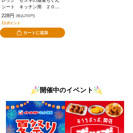
レック セスキの激落ちくん
シート キッチン用 ２０枚
入り
228円
(税込250円)
11
ポイント
カートに追加
開催中のイベント