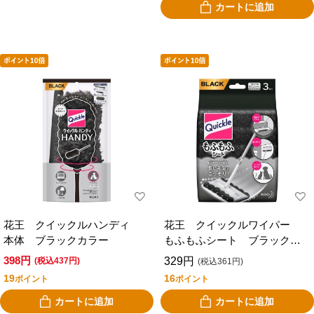
カートに追加
花王 クイックルハンディ
花王 クイックルワイパー
本体 ブラックカラー
もふもふシート ブラックカ
ラー ３枚入
398円
329円
(税込437円)
(税込361円)
19
16
ポイント
ポイント
カートに追加
カートに追加