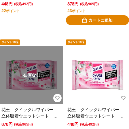
りが残らないタイプ １６枚
りが残らないタイプ ３２枚
448円
878円
(税込492円)
(税込965円)
入
入
22
43
ポイント
ポイント
カートに追加
在庫なし
花王 クイックルワイパー
花王 クイックルワイパー
立体吸着ウエットシート エ
立体吸着ウエットシート エ
ッセンシャルローズの香り
ッセンシャルローズの香り
878円
448円
(税込965円)
(税込492円)
３２枚入
１６枚入