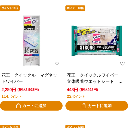
花王 クイックル マグネッ
花王 クイックルワイパー
トワイパー
立体吸着ウエットシート ス
トロング 空間の超消臭 １
2,280円
448円
(税込2,508円)
(税込492円)
２枚入
114
22
ポイント
ポイント
カートに追加
カートに追加