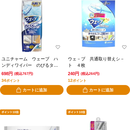
ユニチャーム ウェーブ ハ
ウェ－ブ 共通取り替えシ－
ンディワイパー のびるタイ
ト ４枚
プ 本体＋２枚
698円
240円
(税込767円)
(税込264円)
34
12
ポイント
ポイント
カートに追加
カートに追加