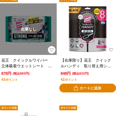
在庫なし
花王 クイックルワイパー
【在庫限り】花王 クイック
立体吸着ウエットシート ス
ルハンディ 取り替え用シー
トロング 空間の超消臭 ２
ト ブラック ８枚入
878円
848円
(税込965円)
(税込932円)
４枚入
43
42
ポイント
ポイント
カートに追加