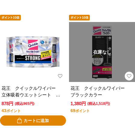
在庫なし
花王 クイックルワイパー
花王 クイックルワイパー
立体吸着ウエットシート ス
ブラックカラー
トロング 香りが残らないタ
878円
1,380円
(税込965円)
(税込1,518円)
イプ ２４枚入
43
69
ポイント
ポイント
カートに追加