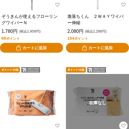
ぞうきんが使えるフローリン
激落ちくん ２ＷＡＹワイパ
グワイパーＮ
ー伸縮
1,780円
2,080円
(税込1,958円)
(税込2,288円)
89
104
ポイント
ポイント
カートに追加
カートに追加
在庫なし