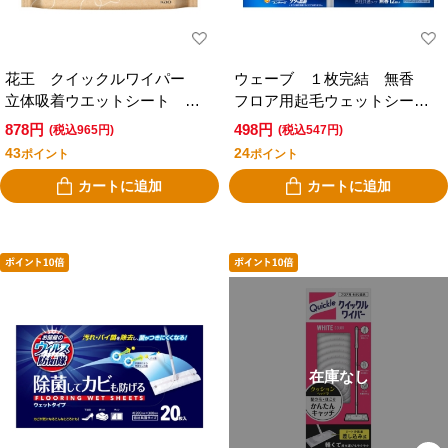
花王 クイックルワイパー
ウェーブ １枚完結 無香
立体吸着ウエットシート 無
フロア用起毛ウェットシート
添加タイプ 無香性 ２４枚
（各社共通タイプ） １２枚
878円
498円
(税込965円)
(税込547円)
入
入
43
24
ポイント
ポイント
カートに追加
カートに追加
在庫なし