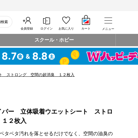
細検索
会員登録
ログイン
お気に入り
カート
メニュー
スクール・ホビー
ト ストロング 空間の超消臭 １２枚入
イパー 立体吸着ウエットシート ストロ
 １２枚入
ベタベタ汚れを落とせるだけでなく、空間の油臭の