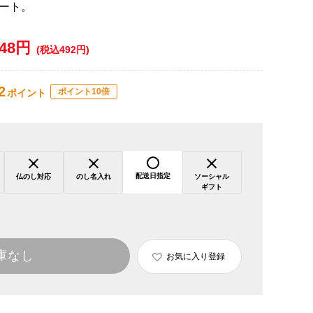
ート。
448円
(税込492円)
2
ポイント10倍
ポイント
配送日指定
仏のし対応
のし名入れ
ソーシャル
ギフト
庫なし
お気に入り登録