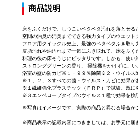
商品説明
床をふくだけで、しつこいベタベタ汚れを落とせる
空間の油臭の消臭までできる強力タイプのウエット
フロア用クイックル史上、最強のベタベタふき取り
皮脂汚れや油汚れまで一気にふき取れて、床をふく
料理の後の床そうじにピッタリです。しかも、使い
ストロンググリーンの香り。 掃除機をかけずに、い
浴室の壁の防カビ※１・９９％除菌※２・ウイルス
※１、２、３すべての菌・ウイルス・カビに効果が
※１繊維強化プラスチック（ＦＲＰ）で試験。既に
※３エンベロープタイプのウイルス１種で効果を検
※写真はイメージです。実際の商品と異なる場合が
※商品表示の記載内容につきましては、お手元に届