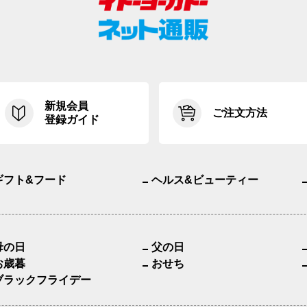
新規会員
ご注文方法
登録ガイド
ギフト&フード
ヘルス&ビューティー
母の日
父の日
お歳暮
おせち
ブラックフライデー