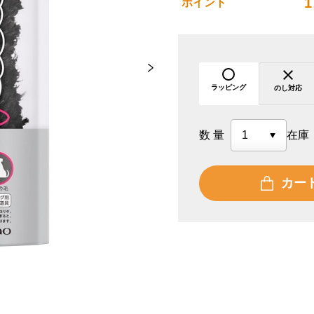
1
ポイント
ラッピング
のし対応
数量
在庫
カー