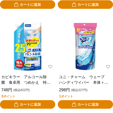
カートに追加
カートに追加
カビキラー アルコール除
ユニ・チャーム ウェーブ
菌 食卓用 つめかえ 特
ハンディワイパー 本体＋シ
大 ６００ｍｌ
ート１枚
748円
298円
(税込822円)
(税込327円)
3
1
ポイント
ポイント
カートに追加
カートに追加