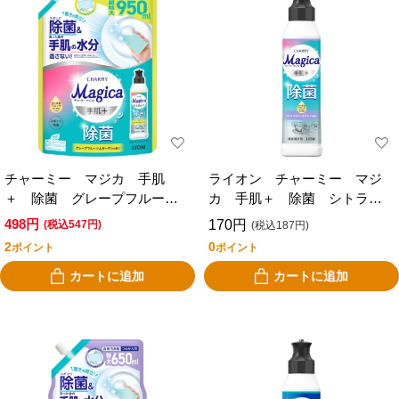
チャーミー マジカ 手肌
ライオン チャーミー マジ
＋ 除菌 グレープフルーツ
カ 手肌＋ 除菌 シトラス
＆ガーデンの香り つめかえ
＆アールグレイの香り 本
498円
170円
(税込547円)
(税込187円)
超特大９５０ｍｌ
体 ２２０ｍｌ
2
0
ポイント
ポイント
カートに追加
カートに追加