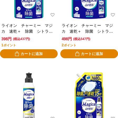
ライオン チャーミー マジ
ライオン チャーミー マジ
カ 速乾＋ 除菌 シトラス
カ 速乾＋ 除菌 シトラス
グリーンの香り つめかえ
グリーンの香り つめかえ超
398円
498円
(税込437円)
(税込547円)
特大 ６８０ｍｌ
特大１０００ｍｌ
1
2
ポイント
ポイント
カートに追加
カートに追加