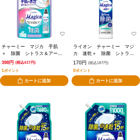
チャーミー マジカ 手肌
ライオン チャーミー マジ
＋ 除菌 シトラス＆アール
カ 速乾＋ 除菌 シトラス
グレイの香り つめかえ 特
グリーンの香り 本体 ２２
398円
170円
(税込437円)
(税込187円)
大 ６５０ｍｌ
０ｍｌ
1
0
ポイント
ポイント
カートに追加
カートに追加