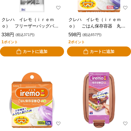
クレハ イレモ（ｉｒｅｍ
クレハ イレモ（ｉｒｅｍ
ｏ） フリーザーバッグバリ
ｏ） ごはん保存容器 丸
ア ８枚入り
一膳 ５個入り
338円
598円
(税込371円)
(税込657円)
1
2
ポイント
ポイント
カートに追加
カートに追加