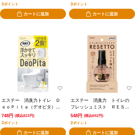
レッシュサボン
フルーティー
3
3
ポイント
ポイント
カートに追加
カートに追加
エステー 消臭力トイレ Ｄ
エステー 消臭力 トイレの
ｅｏＰｉｔａ（デオピタ）
フレッシュミスト ＲＥＳＥ
つけかえ用２個入り シルキ
ＴＴＯ（リセット） 本体
748円
548円
(税込822円)
(税込602円)
ーブーケ
ウッディカーム
3
2
ポイント
ポイント
カートに追加
カートに追加