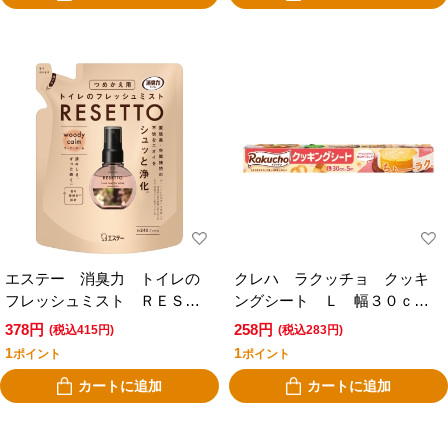
エステー 消臭力 トイレの
クレハ ラクッチョ クッキ
フレッシュミスト ＲＥＳＥ
ングシート Ｌ 幅３０ｃｍ×
ＴＴＯ（リセット）つめかえ
長さ５ｍ
378円
258円
(税込415円)
(税込283円)
用ウッディカーム
1
1
ポイント
ポイント
カートに追加
カートに追加