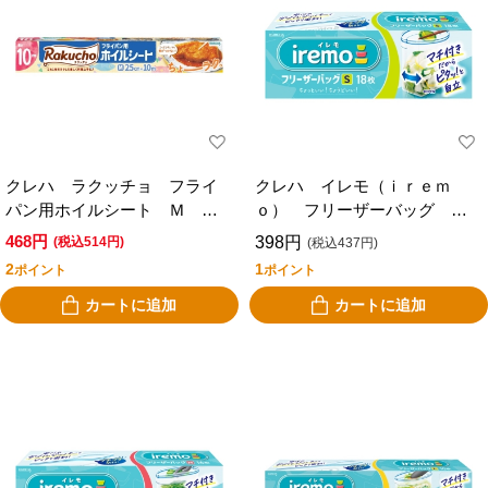
クレハ ラクッチョ フライ
クレハ イレモ（ｉｒｅｍ
パン用ホイルシート Ｍ 幅
ｏ） フリーザーバッグ
２５ｃｍ×長さ１０ｍ
Ｓ １８枚入り
468円
398円
(税込514円)
(税込437円)
2
1
ポイント
ポイント
カートに追加
カートに追加