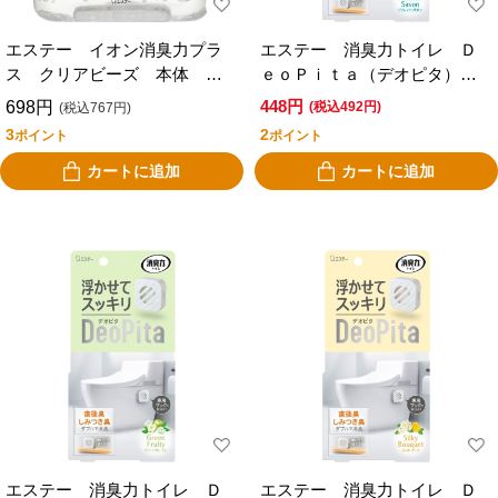
エステー イオン消臭力プラ
エステー 消臭力トイレ Ｄ
ス クリアビーズ 本体 無
ｅｏＰｉｔａ（デオピタ）
香料 大容量 ８５０ｇ
本体 リフレッシュサボン
448円
698円
(税込492円)
(税込767円)
3
2
ポイント
ポイント
カートに追加
カートに追加
エステー 消臭力トイレ Ｄ
エステー 消臭力トイレ Ｄ