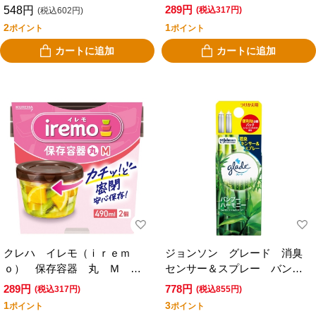
個入り
個入り
289円
548円
(税込317円)
(税込602円)
2
1
ポイント
ポイント
カートに追加
カートに追加
クレハ イレモ（ｉｒｅｍ
ジョンソン グレード 消臭
ｏ） 保存容器 丸 Ｍ ２
センサー＆スプレー バンブ
個入り
ーハーモニー つけかえ用
289円
778円
(税込317円)
(税込855円)
２個入り
1
3
ポイント
ポイント