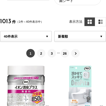
菌シート
1013
表示方法
件
（1件～40件表示中）
1
2
3
26