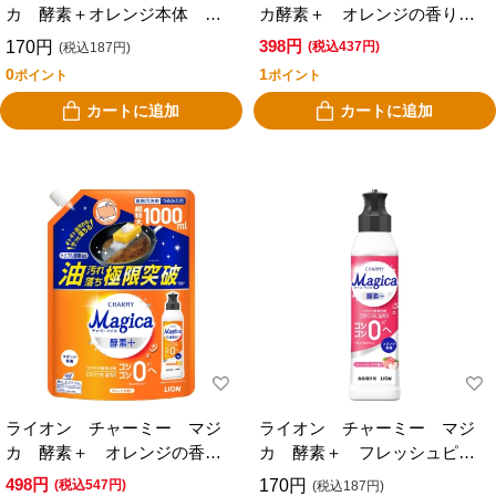
カ 酵素＋オレンジ本体 ２
カ酵素＋ オレンジの香り
２０ＭＬ
つめかえ 特大 ６８０ｍｌ
398円
170円
(税込437円)
(税込187円)
0
1
ポイント
ポイント
カートに追加
カートに追加
ライオン チャーミー マジ
ライオン チャーミー マジ
カ 酵素＋ オレンジの香
カ 酵素＋ フレッシュピー
り つめかえ 超特大 １０
チの香り 本体 ２２０ｍｌ
498円
170円
(税込547円)
(税込187円)