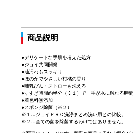
商品説明
●デリケートな手肌を考えた処方
●ジョイ共同開発
●油汚れもスッキリ
●ほのかでやさしい柑橘の香り
●哺乳びん・ストローも洗える
●すすぎ時間約半分（※１）で、手が水に触れる時
●着色料無添加
●スポンジ除菌（※２）
※１…ジョイＰＲＯ洗浄まとめ洗い用との比較。
※２…全ての菌を除菌するわけではありません。