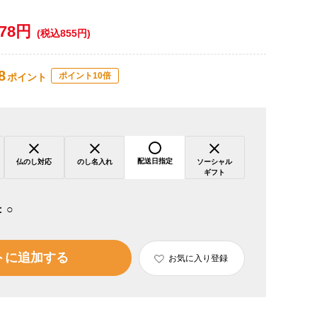
778円
(税込855円)
8
ポイント10倍
ポイント
配送日指定
仏のし対応
のし名入れ
ソーシャル
ギフト
：
○
トに追加する
お気に入り登録