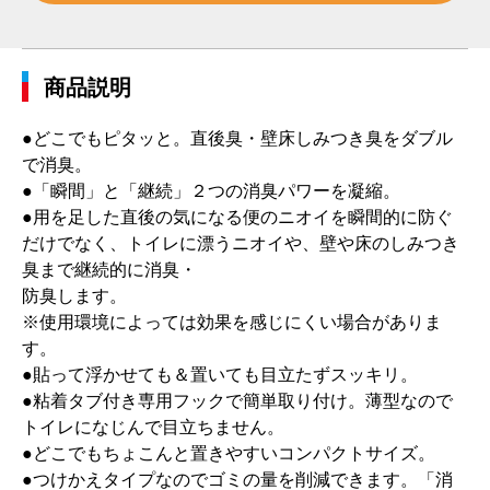
商品説明
●どこでもピタッと。直後臭・壁床しみつき臭をダブル
で消臭。
●「瞬間」と「継続」２つの消臭パワーを凝縮。
●用を足した直後の気になる便のニオイを瞬間的に防ぐ
だけでなく、トイレに漂うニオイや、壁や床のしみつき
臭まで継続的に消臭・
防臭します。
※使用環境によっては効果を感じにくい場合がありま
す。
●貼って浮かせても＆置いても目立たずスッキリ。
●粘着タブ付き専用フックで簡単取り付け。薄型なので
トイレになじんで目立ちません。
●どこでもちょこんと置きやすいコンパクトサイズ。
●つけかえタイプなのでゴミの量を削減できます。「消