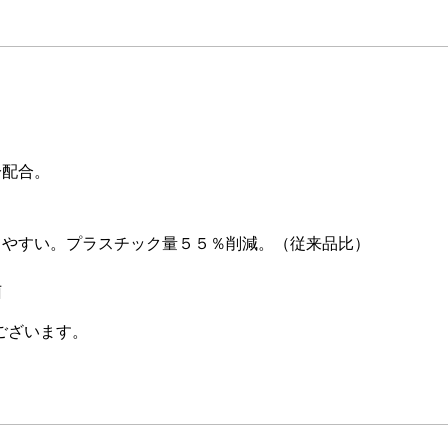
分配合。
てやすい。プラスチック量５５％削減。（従来品比）
菌
ございます。