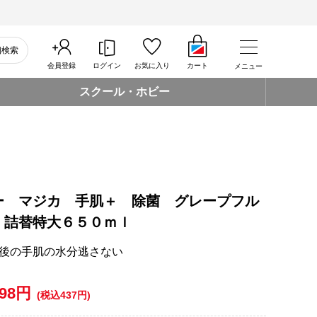
細検索
会員登録
ログイン
お気に入り
カート
メニュー
スクール・ホビー
ー マジカ 手肌＋ 除菌 グレープフル
 詰替特大６５０ｍｌ
後の手肌の水分逃さない
398円
(税込437円)