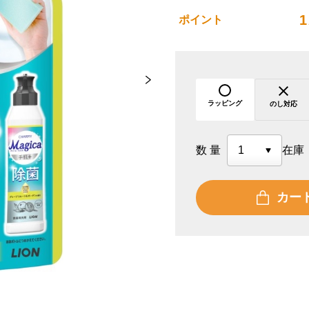
1
ポイント
ラッピング
のし対応
数量
在庫
カー