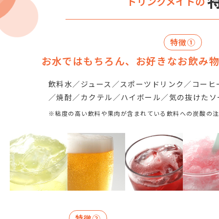
ドリンクメイトの
特徴①
お水ではもちろん、お好きなお飲み
飲料水／ジュース／スポーツドリンク／コーヒ
／焼酎／カクテル／ハイボール／気の抜けたソ
※粘度の高い飲料や果肉が含まれている飲料への炭酸の
特徴②