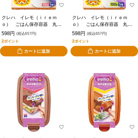
クレハ イレモ（ｉｒｅｍ
クレハ イレモ（ｉｒｅｍ
ｏ） ごはん保存容器 丸
ｏ） ごはん保存容器 丸
一膳 ５個入り
小盛 ５個入り
598円
598円
(税込657円)
(税込657円)
2
2
ポイント
ポイント
カートに追加
カートに追加