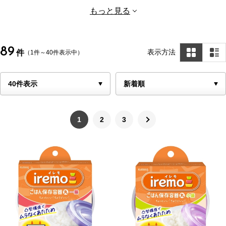
シンク用品（シンク下）
コーヒー・ティー用品
もっと見る
エプロン・三角巾・ミトン
89
表示方法
件
（1件～40件表示中）
1
2
3