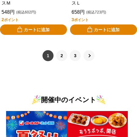
スＭ
スＬ
548円
658円
(税込602円)
(税込723円)
2
3
ポイント
ポイント
カートに追加
カートに追加
1
2
3
開催中のイベント