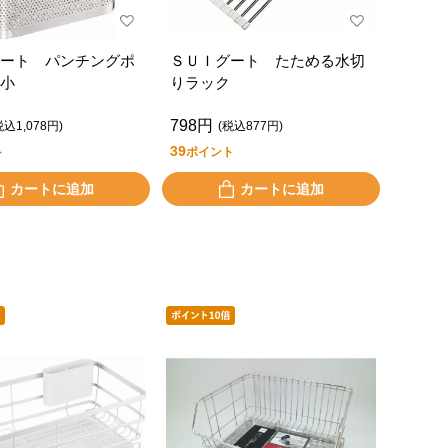
ート パンチングポ
ＳＵＩグート たためる水切
小
りラック
798円
税込1,078円)
(税込877円)
39
ト
ポイント
カートに追加
カートに追加