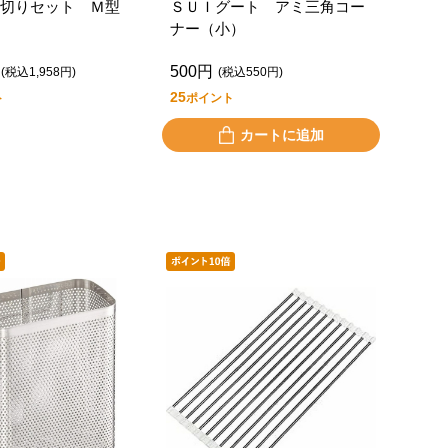
水切りセット Ｍ型
ＳＵＩグート アミ三角コー
ナー（小）
500円
(税込1,958円)
(税込550円)
25
ト
ポイント
カートに追加