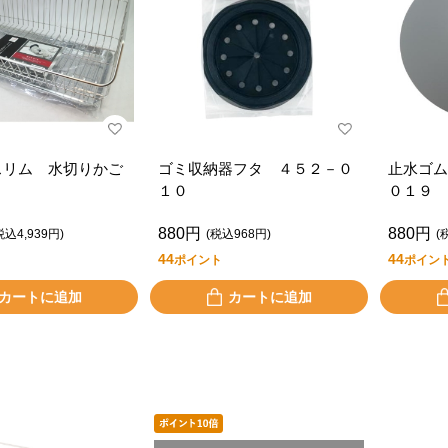
スリム 水切りかご
ゴミ収納器フタ ４５２－０
止水ゴム
１０
０１９
880円
880円
税込4,939円)
(税込968円)
(
44
44
ポイント
ポイン
カートに追加
カートに追加