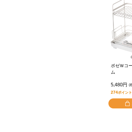
ポゼＷコ
ム
5,480円
(
274
ポイント