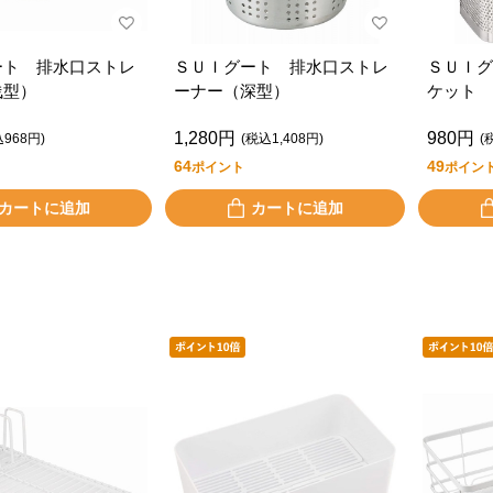
ート 排水口ストレ
ＳＵＩグート 排水口ストレ
ＳＵＩグ
浅型）
ーナー（深型）
ケット 
1,280円
980円
込968円)
(税込1,408円)
(
64
49
ポイント
ポイン
カートに追加
カートに追加