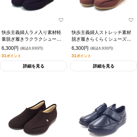
快歩主義婦人ラメ入り素材軽
快歩主義婦人ストレッチ素材
量脱ぎ履きラクラクシューズ
脱ぎ履きらくらくシューズ幅
３Ｅ（型番：Ｌ０１１）（外
広５Ｅ型番：Ｌ０１１－５Ｅ
6,300円
6,300円
(税込6,930円)
(税込6,930円)
出用）
外出用
31
31
ポイント
ポイント
詳細を見る
詳細を見る