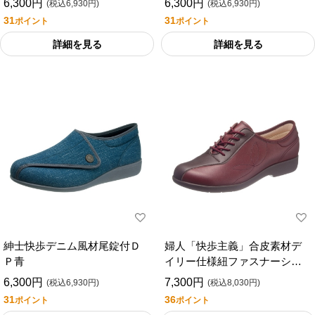
6,300円
6,300円
(税込6,930円)
(税込6,930円)
外出用
31
31
ポイント
ポイント
詳細を見る
詳細を見る
紳士快歩デニム風材尾錠付Ｄ
婦人「快歩主義」合皮素材デ
Ｐ青
イリー仕様紐ファスナーシュ
ーズ３ＥＫＨＳＬ１３５外出
6,300円
7,300円
(税込6,930円)
(税込8,030円)
向け
31
36
ポイント
ポイント