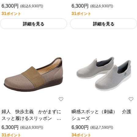
３５）
ＳＬ０１１）
6,300円
6,300円
(税込6,930円)
(税込6,930円)
31
31
ポイント
ポイント
詳細を見る
詳細を見る
婦人 快歩主義 かがまずに
瞬感スポッと（刺繍） 介護
スッと履けるスリッポン
シューズ
（ＫＨＳＬ１７８）
6,300円
6,900円
(税込6,930円)
(税込7,590円)
31
34
ポイント
ポイント