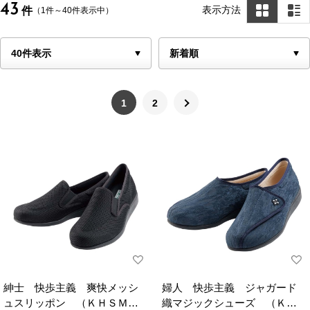
43
表示方法
件
（1件～40件表示中）
1
2
紳士 快歩主義 爽快メッシ
婦人 快歩主義 ジャガード
ュスリッポン （ＫＨＳＭ０
織マジックシューズ （ＫＨ