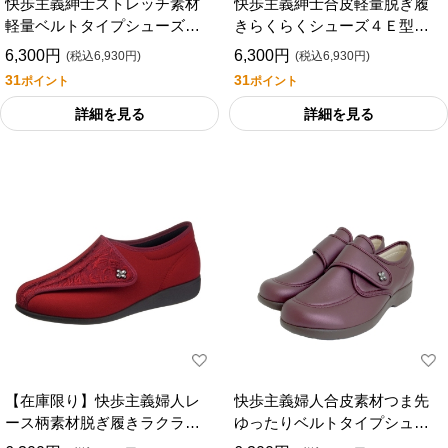
快歩主義紳士ストレッチ素材
快歩主義紳士合皮軽量脱ぎ履
軽量ベルトタイプシューズ４
きらくらくシューズ４Ｅ型
Ｅ（型番：Ｍ０２１）（外出
番：Ｍ９００外出用
6,300円
6,300円
(税込6,930円)
(税込6,930円)
用）
31
31
ポイント
ポイント
詳細を見る
詳細を見る
【在庫限り】快歩主義婦人レ
快歩主義婦人合皮素材つま先
ース柄素材脱ぎ履きラクラク
ゆったりベルトタイプシュー
シューズ３Ｅ型番：Ｌ０１１
ズ３Ｅ型番：Ｌ１１８外出用