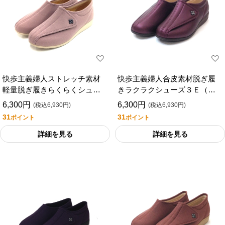
快歩主義婦人ストレッチ素材
快歩主義婦人合皮素材脱ぎ履
軽量脱ぎ履きらくらくシュー
きラクラクシューズ３Ｅ（型
ズ３Ｅ（Ｌ０１１）（外出
番：Ｌ０１１）（外出用）
6,300円
6,300円
(税込6,930円)
(税込6,930円)
用）
31
31
ポイント
ポイント
詳細を見る
詳細を見る