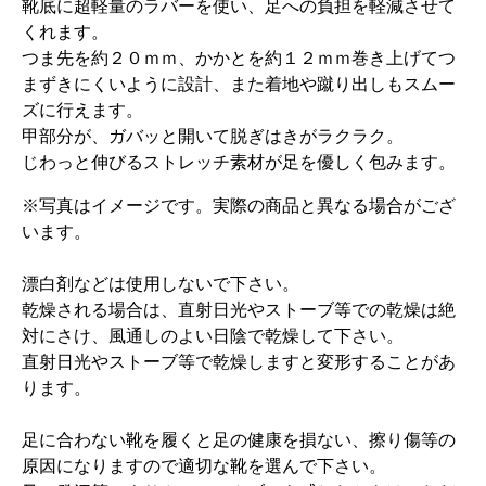
靴底に超軽量のラバーを使い、足への負担を軽減させて
くれます。
つま先を約２０ｍｍ、かかとを約１２ｍｍ巻き上げてつ
まずきにくいように設計、また着地や蹴り出しもスムー
ズに行えます。
甲部分が、ガバッと開いて脱ぎはきがラクラク。
じわっと伸びるストレッチ素材が足を優しく包みます。
※写真はイメージです。実際の商品と異なる場合がござ
います。
漂白剤などは使用しないで下さい。
乾燥される場合は、直射日光やストーブ等での乾燥は絶
対にさけ、風通しのよい日陰で乾燥して下さい。
直射日光やストーブ等で乾燥しますと変形することがあ
ります。
足に合わない靴を履くと足の健康を損ない、擦り傷等の
原因になりますので適切な靴を選んで下さい。