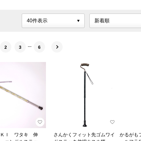
2
3
6
ＫＩ ワタキ 伸
さんかくフィット先ゴムワイ
かるがも