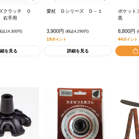
ズクラッチ Ｏ
愛杖 Ｄシリーズ Ｄ－１
ポケット
 右手用
黒
3,900円
8,800円
税込14,300円)
(税込4,290円)
19
44
ポイント
ポイント
細を見る
詳細を見る