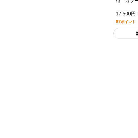
縮 カラ
キ パー
17,500円
87
ポイント