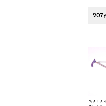
207
ＷＡＴＡ