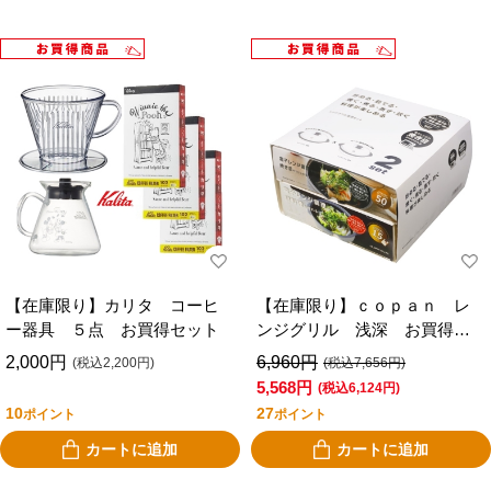
【在庫限り】カリタ コーヒ
【在庫限り】ｃｏｐａｎ レ
ー器具 ５点 お買得セット
ンジグリル 浅深 お買得セ
ット
2,000円
6,960円
(税込2,200円)
(税込7,656円)
5,568円
(税込6,124円)
10
27
ポイント
ポイント
カートに追加
カートに追加