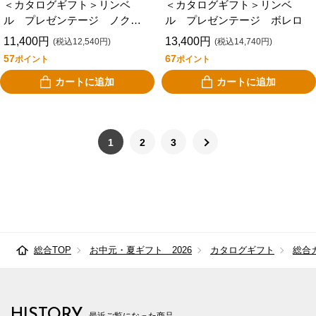
＜カタログギフト＞リンベ
＜カタログギフト＞リンベ
ル プレゼンテージ ノクタ
ル プレゼンテージ ボレロ
ーン
11,400円
13,400円
(税込12,540円)
(税込14,740円)
57
67
ポイント
ポイント
カートに追加
カートに追加
1
2
3
総合TOP
お中元・夏ギフト 2026
カタログギフト
総合
HISTORY
最近ご覧になった商品