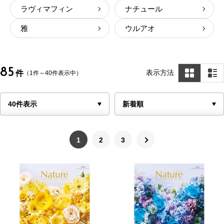
ラヴィマフィン
ナチュール
雅
ウルアオ
85
表示方法
件
（1件～40件表示中）
1
2
3