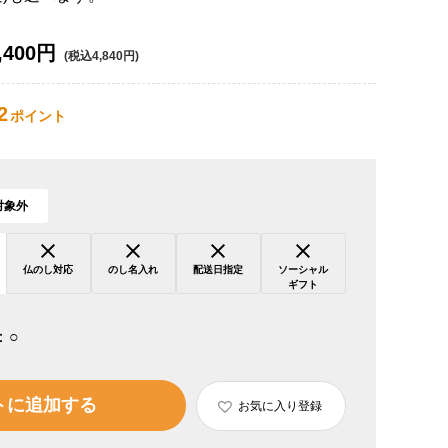
,400円
(税込4,840円)
2
ポイント
対象外
仏のし対応
のし名入れ
配送日指定
ソーシャル
ギフト
：
○
トに追加する
お気に入り登録