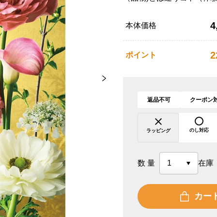
4
本体価格
2
ポイント
返品不可
クーポン
のし対応
ラッピング
数量
在庫
カー