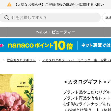
【大切なお知らせ】ご登録情報の継続利用に関するお願い
詳
ヘルス・ビューティー
ト
総合カタログギフト
＜カタログギフト＞ハーモニック 雅 若紫（
＜カタログギフト＞
ブランド品やこだわりグル
ブランド商品や有名レスト
む多彩なラインナップをお
（品物)とは違うコト（体験