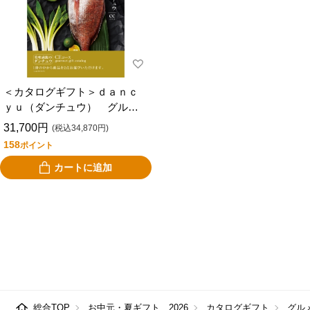
＜カタログギフト＞ｄａｎｃ
ｙｕ（ダンチュウ） グルメ
ギフトカタログＣＥ
31,700円
(税込34,870円)
158
ポイント
カートに追加
総合TOP
お中元・夏ギフト 2026
カタログギフト
グル