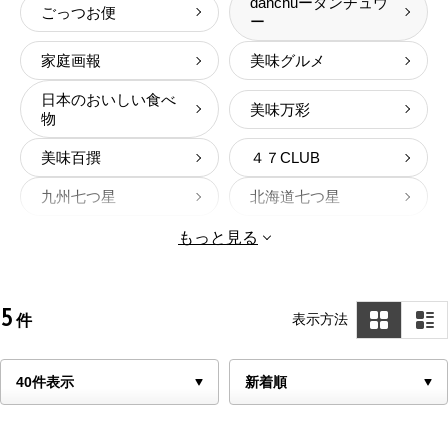
danchuーダンチュウ
ごっつお便
ー
家庭画報
美味グルメ
日本のおいしい食べ
美味万彩
物
美味百撰
４７CLUB
九州七つ星
北海道七つ星
選べる国産和牛
もっと見る
5
表示方法
件