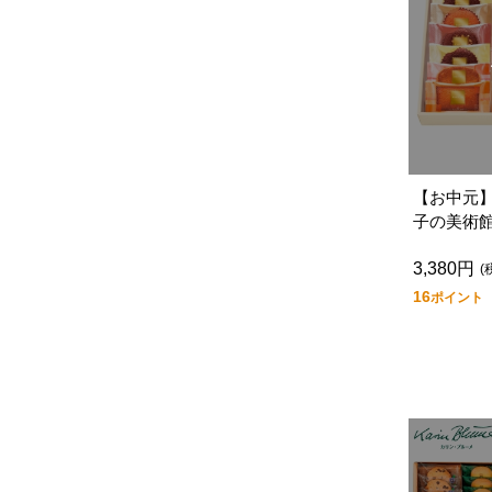
【お中元
子の美術
Ｌ
3,380円
(
16
ポイント