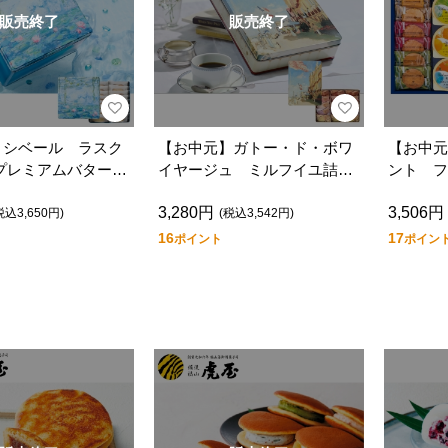
販売終了
販売終了
】シベール ラスク
【お中元】ガトー・ド・ボワ
【お中元
 プレミアムバター
イヤージュ ミルフイユ詰め
ント フ
合せ・夏ＡＣ
子詰合 
3,280円
3,506円
税込3,650円)
(税込3,542円)
16
17
ポイント
ポイン