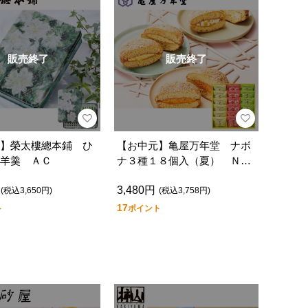
販売終了
販売終了
】榮太樓總本鋪 ひ
【お中元】亀屋万年堂 ナボ
羊羹 ＡＣ
ナ３種１８個入（夏） ＮＣ
ＢＰ３０
3,480円
(税込3,650円)
(税込3,758円)
17
ト
ポイント