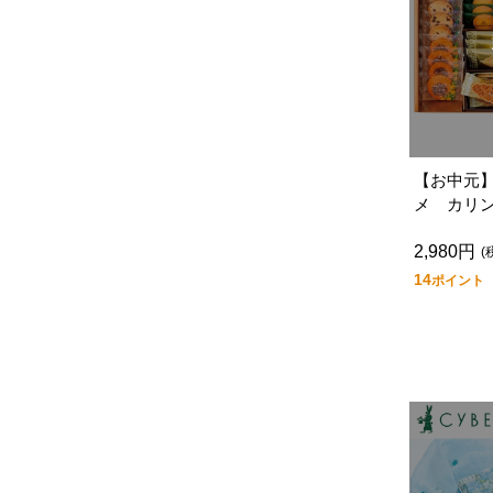
【お中元
メ カリ
－ＫＢ５
2,980円
(
14
ポイント