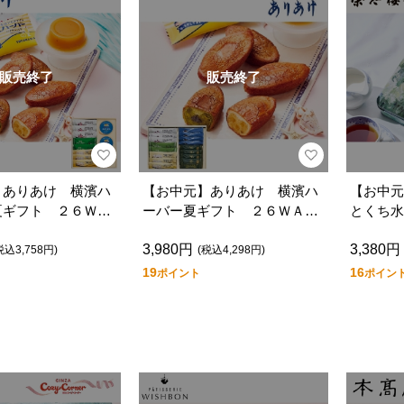
販売終了
販売終了
】ありあけ 横濱ハ
【お中元】ありあけ 横濱ハ
【お中元
夏ギフト ２６ＷＡ
ーバー夏ギフト ２６ＷＡＴ
とくち水
ー１４
3,980円
3,380円
税込3,758円)
(税込4,298円)
19
16
ポイント
ポイン