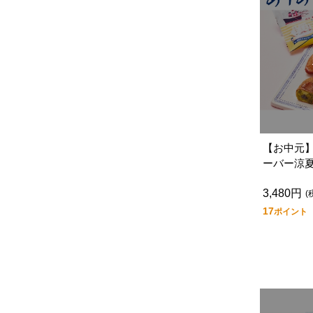
【お中元
ーバー涼
Ｔー１５
3,480円
(
17
ポイント