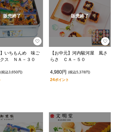
販売終了
販売終了
】いちもんめ 味ご
【お中元】河内駿河屋 風さ
クス ＮＡ－３０
らさ ＣＡ－５０
4,980円
(税込3,650円)
(税込5,378円)
24
ト
ポイント