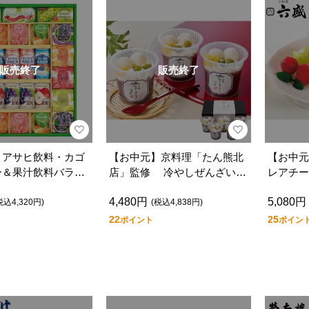
販売終了
販売終了
】アサヒ飲料・カゴ
【お中元】京料理「たん熊北
【お中元
ー＆果汁飲料バラエ
店」監修 冷やしぜんざい
レアチー
ＫＤ－４５ＡＷ
ＨＺ５－ＴＫ
Ｃ２
4,480円
5,080円
税込4,320円)
(税込4,838円)
22
25
ポイント
ポイン