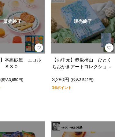
販売終了
販売終了
】本高砂屋 エコル
【お中元】赤坂柿山 ひとく
 Ｓ３０
ちおかきアートコレクショ
ン ＡＣ
3,280円
(税込3,650円)
(税込3,542円)
16
ト
ポイント