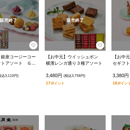
販売終了
販売終了
】銀座コージーコー
【お中元】ウイッシュボン
【お中元
フトアソート ＧＡ
横濱レンガ通り３種アソート
セギフト
3,480円
3,380円
税込3,110円)
(税込3,758円)
17
16
ポイント
ポイン