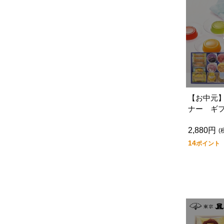
【お中元
ナー ギ
２５Ｓ
2,880円
(
14
ポイント