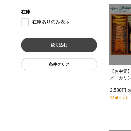
在庫
在庫ありのみ表示
条件クリア
【お中元
メ カリ
－ＫＢ４
2,580円
(
12
ポイント