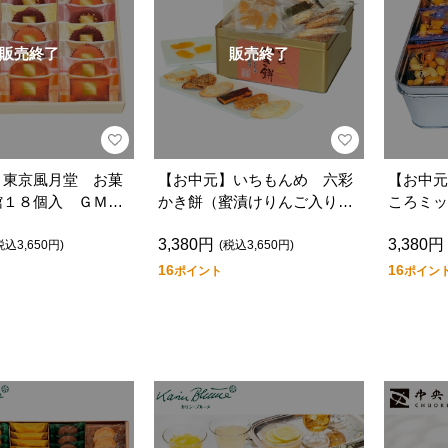
販売終了
販売終了
】東京風月堂 お菓
【お中元】いちもんめ 六彩
【お中元
館１８個入 ＧＭＬ
かき餅（蜜漬けりんご入り）
ころミッ
ＮＨ－３３
3,380円
3,380円
税込3,650円)
(税込3,650円)
16
16
ポイント
ポイン