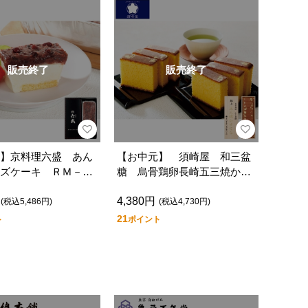
販売終了
販売終了
】京料理六盛 あん
【お中元】 須崎屋 和三盆
ズケーキ ＲＭ－Ａ
糖 烏骨鶏卵長崎五三焼かす
てら極上
4,380円
(税込5,486円)
(税込4,730円)
21
ト
ポイント