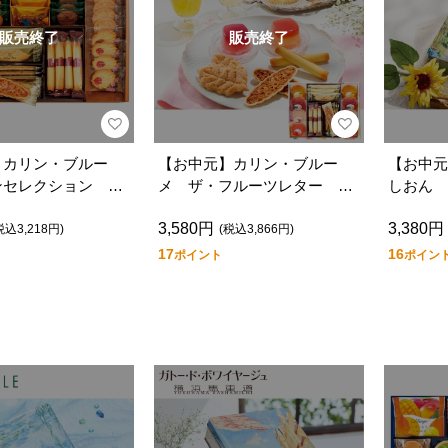
販売終了
販売終了
】カリン・ブルー
【お中元】カリン・ブルー
【お中元
ンセレクション Ｇ
メ ザ・フルーツレター Ｆ
しおん 
Ｊー５
3,580円
3,380円
税込3,218円)
(税込3,866円)
17
16
ポイント
ポイン