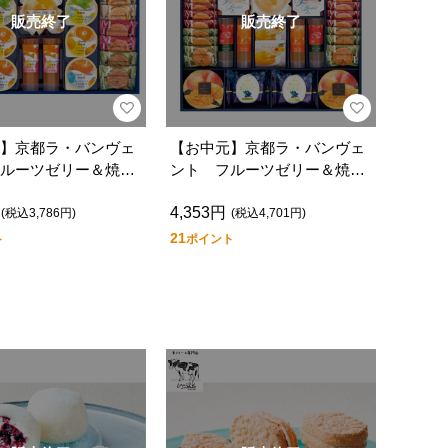
販売終了
販売終了
】京都ラ・バンヴェ
【お中元】京都ラ・バンヴェ
ルーツゼリー＆焼菓
ント フルーツゼリー＆焼菓
ＬＢＤ－３０Ｐ
子詰合 ＬＢＤ－６０Ｐ
4,353円
(税込3,786円)
(税込4,701円)
21
ト
ポイント