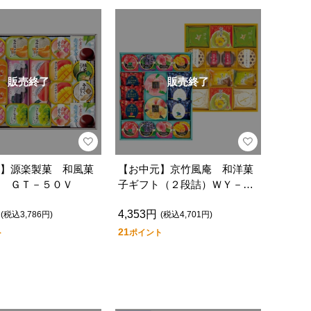
販売終了
販売終了
】源楽製菓 和風菓
【お中元】京竹風庵 和洋菓
 ＧＴ－５０Ｖ
子ギフト（２段詰）ＷＹ－６
０Ｖ
4,353円
(税込3,786円)
(税込4,701円)
21
ト
ポイント