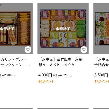
販売終了
販売終了
】カリン・ブルー
【お中元】京竹風庵 京菓
【お中元
ンセレクション Ｇ
彩々 ＡＫＫ－４０Ｖ
子詰合せ
4,000円
3,506円
税込2,786円)
(税込4,320円)
20
17
ポイント
ポイン