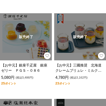
販売終了
販売終了
【お中元】銀座千疋屋 銀座
【お中元】三國推奨 北海道
ゼリー ＰＧＳ－０８６
クレームブリュレ・ミルクブ
リュレ６個セット ＭＣＭ－
5,080円
4,780円
(税込5,486円)
(税込5,162円)
Ｎ
25
23
ポイント
ポイント