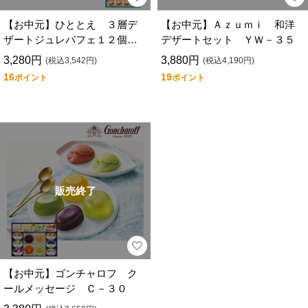
【お中元】ひととえ ３層デ
【お中元】Ａｚｕｍｉ 和洋
ザートジュレパフェ１２個
デザートセット ＹＷ－３５
ＪＰＤ－３０
3,280円
3,880円
(税込3,542円)
(税込4,190円)
16
19
ポイント
ポイント
販売終了
【お中元】ゴンチャロフ ク
ールメッセージ Ｃ－３０