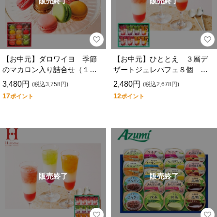
販売終了
販売終了
【お中元】ダロワイヨ 季節
【お中元】ひととえ ３層デ
のマカロン入り詰合せ（１２
ザートジュレパフェ８個 Ｊ
個入）２６ＳＭＳ３０
ＰＤ－２０
3,480円
2,480円
(税込3,758円)
(税込2,678円)
17
12
ポイント
ポイント
販売終了
販売終了