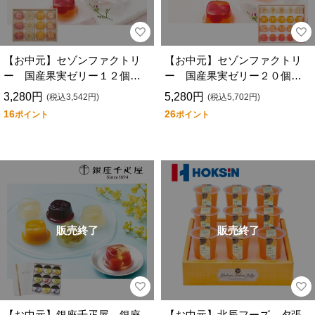
【お中元】セゾンファクトリ
【お中元】セゾンファクトリ
ー 国産果実ゼリー１２個詰
ー 国産果実ゼリー２０個詰
合せ ＲＫＪ－３０
合せ ＲＫＪ－５０
3,280円
5,280円
(税込3,542円)
(税込5,702円)
16
26
ポイント
ポイント
販売終了
販売終了
【お中元】銀座千疋屋 銀座
【お中元】北辰フーズ 夕張