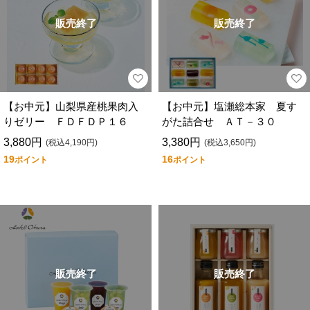
販売終了
販売終了
【お中元】山梨県産桃果肉入
【お中元】塩瀬総本家 夏す
りゼリー ＦＤＦＤＰ１６
がた詰合せ ＡＴ－３０
3,880円
3,380円
(税込4,190円)
(税込3,650円)
19
16
ポイント
ポイント
販売終了
販売終了