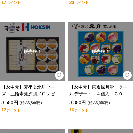
17
23
ポイント
ポイント
販売終了
販売終了
【お中元】麦坐＆北辰フー
【お中元】東京風月堂 クー
ズ 三輪素麺夕張メロンゼリ
ルデザート１４個入 ＣＯ－
ー詰合せ ＤＹＭ－３０Ｔ
ＬＬ
3,580円
3,380円
(税込3,866円)
(税込3,650円)
17
16
ポイント
ポイント