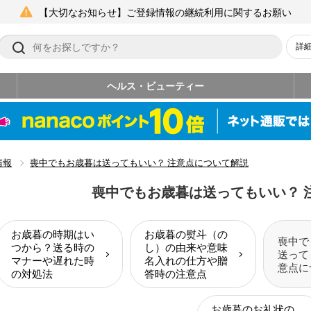
【大切なお知らせ】ご登録情報の継続利用に関するお願い
詳
ヘルス・ビューティー
情報
喪中でもお歳暮は送ってもいい？ 注意点について解説
喪中でもお歳暮は送ってもいい？ 
お歳暮の時期はい
お歳暮の熨斗（の
喪中で
つから？送る時の
し）の由来や意味
送って
マナーや遅れた時
名入れの仕方や贈
意点に
の対処法
答時の注意点
お歳暮のお礼状の