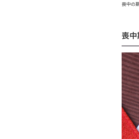
喪中の
喪中