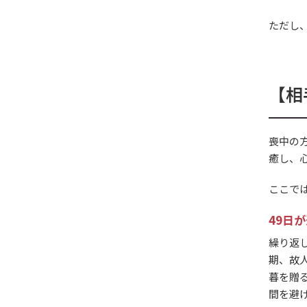
ただし
【相
喪中の
癒し、
ここで
49日
繰り返
期、故
暮を贈
間を避