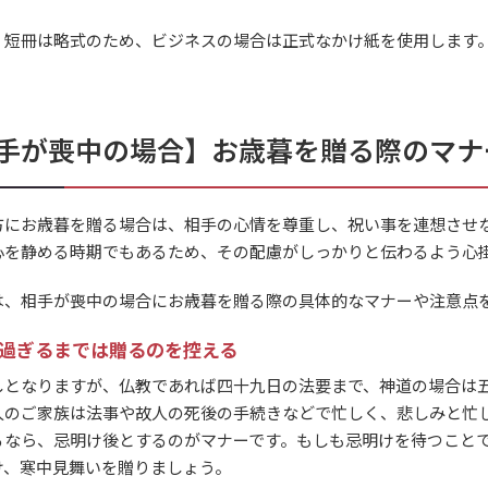
、短冊は略式のため、ビジネスの場合は正式なかけ紙を使用します
手が喪中の場合】お歳暮を贈る際のマナ
方にお歳暮を贈る場合は、相手の心情を尊重し、祝い事を連想させ
心を静める時期でもあるため、その配慮がしっかりと伝わるよう心
は、相手が喪中の場合にお歳暮を贈る際の具体的なマナーや注意点
が過ぎるまでは贈るのを控える
しとなりますが、仏教であれば四十九日の法要まで、神道の場合は
人のご家族は法事や故人の死後の手続きなどで忙しく、悲しみと忙
るなら、忌明け後とするのがマナーです。もしも忌明けを待つこと
け、寒中見舞いを贈りましょう。