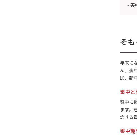
喪
そも
年末に
ん。喪
ば、新
喪中と
喪中に
ます。
念する
喪中期