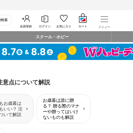
細検索
会員登録
ログイン
お気に入り
カート
メニュー
スクール・ホビー
注意点について解説
お歳暮は誰に贈
もお歳暮は
る？ 贈る際のマナ
もいい？ 注
ーや贈ってはいけ
ついて解説
ないものも解説