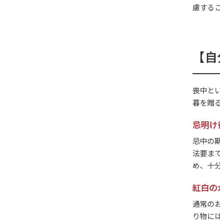
慮する
【自
喪中と
暮を贈
忌明け
忌中の
法要ま
め、十
紅白の
通常の
り物に