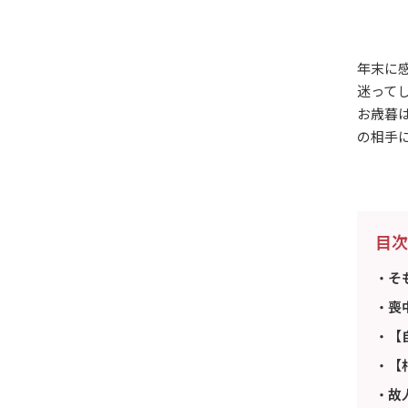
年末に
迷って
お歳暮
の相手
目次
そ
喪
【
【
故