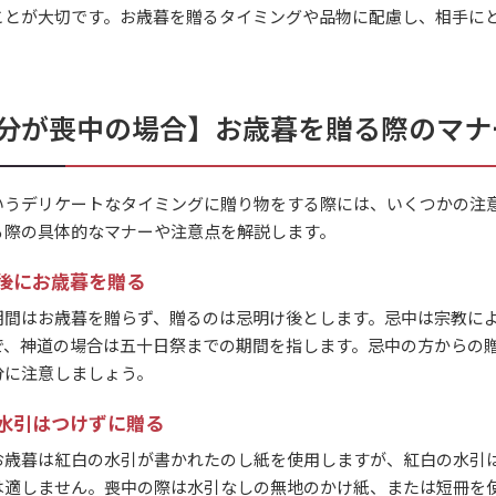
ことが大切です。お歳暮を贈るタイミングや品物に配慮し、相手に
分が喪中の場合】お歳暮を贈る際のマナ
いうデリケートなタイミングに贈り物をする際には、いくつかの注
る際の具体的なマナーや注意点を解説します。
後にお歳暮を贈る
期間はお歳暮を贈らず、贈るのは忌明け後とします。忌中は宗教に
で、神道の場合は五十日祭までの期間を指します。忌中の方からの
分に注意しましょう。
水引はつけずに贈る
お歳暮は紅白の水引が書かれたのし紙を使用しますが、紅白の水引
は適しません。喪中の際は水引なしの無地のかけ紙、または短冊を