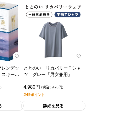
ブレンデッ
ととのい リカバリーＴシャ
イスキー富
ツ グレー「男女兼用」
（タンブラ
4,980円
)
(税込5,478円)
249
ポイント
る
詳細を見る