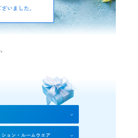
ございました。
か。
か？
ッション・
ルームウエア