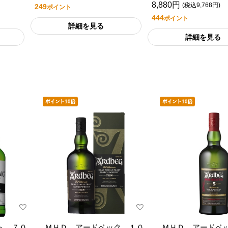
8,880円
(税込9,768円)
249
ポイント
444
ポイント
詳細を見る
詳細を見る
ト ７０
ＭＨＤ アードベック １０
ＭＨＤ アードベ