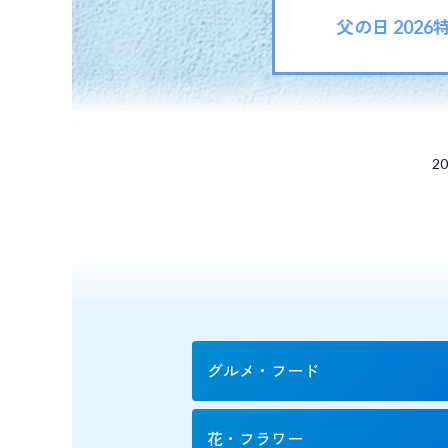
父の日 202
2
お父
グルメ・フード
花・フラワー