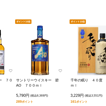
ー ７０
サントリーウイスキー 碧
千年の眠り ４０度 
AO ７００ｍｌ
ｍｌ
5,790円
3,229円
(税込6,369円)
(税込3,551円)
289
161
ポイント
ポイント