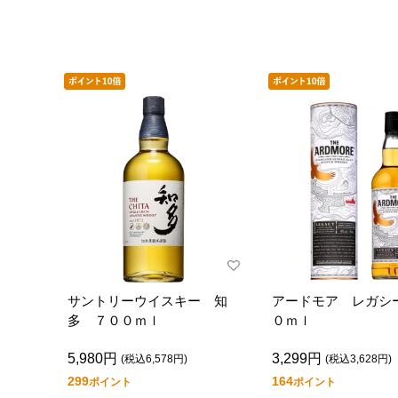
サントリーウイスキー 知
アードモア レガシ
多 ７００ｍｌ
０ｍｌ
5,980円
3,299円
(税込6,578円)
(税込3,628円)
299
164
ポイント
ポイント