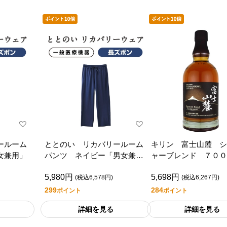
ールーム
ととのい リカバリールーム
キリン 富士山麓 シ
女兼用」
パンツ ネイビー「男女兼
ャーブレンド ７００
用」
5,980円
5,698円
(税込6,578円)
(税込6,267円)
299
284
ポイント
ポイント
詳細を見る
詳細を見る