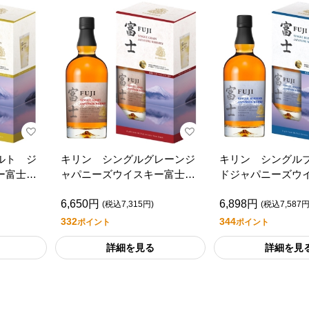
ルト ジ
キリン シングルグレーンジ
キリン シングル
キー富士
ャパニーズウイスキー富士
ドジャパニーズウ
ブラー付
７００ｍｌ （タンブラー付
士 ７００ｍｌ 
6,650円
6,898円
き）
ー付き）
(税込7,315円)
(税込7,587円
332
344
ポイント
ポイント
詳細を見る
詳細を見