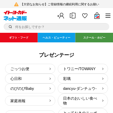
【大切なお知らせ】ご登録情報の継続利用に関するお願い
ギフト・フード
ヘルス・ビューティー
スクール・ホビー
プレゼンテージ
ごっつお便
トワニー/TOWANY
心日和
彩璃
のびのびBaby
dancyu-ダンチュウ-
日本のおいしい食べ
家庭画報
物
とっておきのニッポ