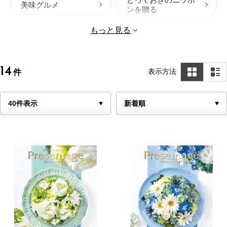
美味グルメ
ンを贈る
ウルアオ
流々
もっと見る
プレゼンテージ
プレゼンテージ麗
ラヴィマイン
美味百撰
14
表示方法
件
４７CLUB
九州七つ星
北海道七つ星
選べる国産和牛
ソナエ
ナチュール
雅
穂乃香
JTBありがとうプレミ
美食万彩
アム
北海道ごちそうギフ
和牛苑
ト
ソウ・エクスペリエ